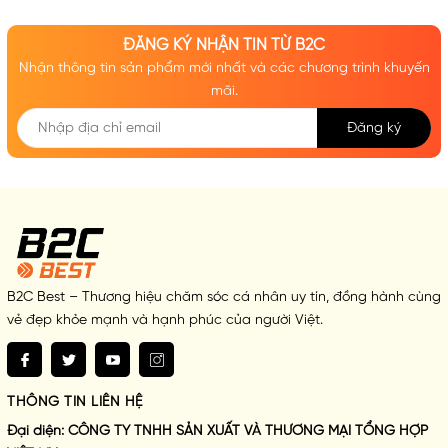
ĐĂNG KÝ NHẬN TIN TỪ B2C
Nhận thông tin sản phẩm mới nhất và các chương trình khuyến
mãi.
Đăng ký
B2C Best – Thương hiệu chăm sóc cá nhân uy tín, đồng hành cùng
vẻ đẹp khỏe mạnh và hạnh phúc của người Việt.
THÔNG TIN LIÊN HỆ
Đại diện:
CÔNG TY TNHH SẢN XUẤT VÀ THƯƠNG MẠI TỔNG HỢP