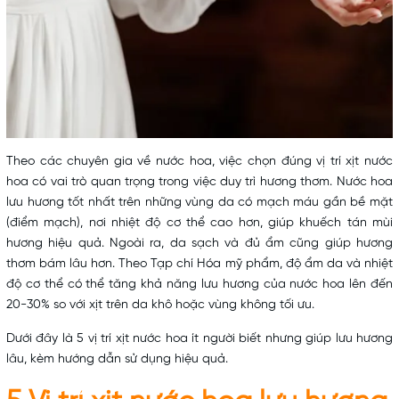
Theo các chuyên gia về nước hoa, việc chọn đúng vị trí xịt nước
hoa có vai trò quan trọng trong việc duy trì hương thơm. Nước hoa
lưu hương tốt nhất trên những vùng da có mạch máu gần bề mặt
(điểm mạch), nơi nhiệt độ cơ thể cao hơn, giúp khuếch tán mùi
hương hiệu quả. Ngoài ra, da sạch và đủ ẩm cũng giúp hương
thơm bám lâu hơn. Theo Tạp chí Hóa mỹ phẩm, độ ẩm da và nhiệt
độ cơ thể có thể tăng khả năng lưu hương của nước hoa lên đến
20-30% so với xịt trên da khô hoặc vùng không tối ưu.
Dưới đây là 5 vị trí xịt nước hoa ít người biết nhưng giúp lưu hương
lâu, kèm hướng dẫn sử dụng hiệu quả.