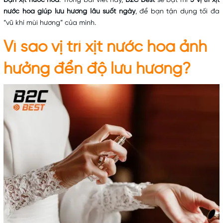
bạn xịt nước hoa
. Trong bài viết này,
B2C Best
sẽ bật mí
5 vị trí xịt
nước hoa giúp lưu hương lâu suốt ngày
, để bạn tận dụng tối đa
“vũ khí mùi hương” của mình.
Vì sao vị trí xịt
nước hoa
ảnh
hưởng đển độ lưu hương?