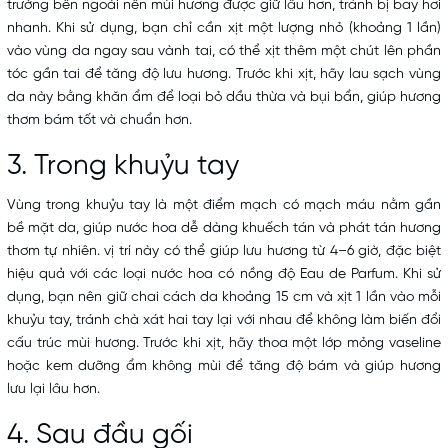
trường bên ngoài nên mùi hương được giữ lâu hơn, tránh bị bay hơi
nhanh. Khi sử dụng, bạn chỉ cần xịt một lượng nhỏ (khoảng 1 lần)
vào vùng da ngay sau vành tai, có thể xịt thêm một chút lên phần
tóc gần tai để tăng độ lưu hương. Trước khi xịt, hãy lau sạch vùng
da này bằng khăn ẩm để loại bỏ dầu thừa và bụi bẩn, giúp hương
thơm bám tốt và chuẩn hơn.
3. Trong khuỷu tay
Vùng trong khuỷu tay là một điểm mạch có mạch máu nằm gần
bề mặt da, giúp nước hoa dễ dàng khuếch tán và phát tán hương
thơm tự nhiên. vị trí này có thể giúp lưu hương từ 4–6 giờ, đặc biệt
hiệu quả với các loại nước hoa có nồng độ Eau de Parfum. Khi sử
dụng, bạn nên giữ chai cách da khoảng 15 cm và xịt 1 lần vào mỗi
khuỷu tay, tránh chà xát hai tay lại với nhau để không làm biến đổi
cấu trúc mùi hương. Trước khi xịt, hãy thoa một lớp mỏng vaseline
hoặc kem dưỡng ẩm không mùi để tăng độ bám và giúp hương
lưu lại lâu hơn.
4. Sau đầu gối