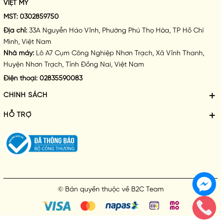
VIỆT MY
MST:
0302859750
Địa chỉ:
33A Nguyễn Háo Vĩnh, Phường Phú Thọ Hòa, TP Hồ Chí
Minh, Việt Nam
Nhà máy:
Lô A7 Cụm Công Nghiệp Nhơn Trạch, Xã Vĩnh Thanh,
Huyện Nhơn Trạch, Tỉnh Đồng Nai, Việt Nam
Điện thoại:
02835590083
CHÍNH SÁCH
HỖ TRỢ
© Bản quyền thuộc về
B2C Team