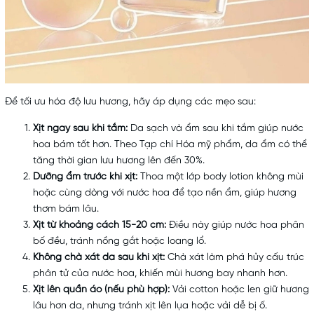
Để tối ưu hóa độ lưu hương, hãy áp dụng các mẹo sau:
Xịt ngay sau khi tắm:
Da sạch và ẩm sau khi tắm giúp nước
hoa bám tốt hơn. Theo Tạp chí Hóa mỹ phẩm, da ẩm có thể
tăng thời gian lưu hương lên đến 30%.
Dưỡng ẩm trước khi xịt:
Thoa một lớp body lotion không mùi
hoặc cùng dòng với nước hoa để tạo nền ẩm, giúp hương
thơm bám lâu.
Xịt từ khoảng cách 15-20 cm:
Điều này giúp nước hoa phân
bố đều, tránh nồng gắt hoặc loang lổ.
Không chà xát da sau khi xịt:
Chà xát làm phá hủy cấu trúc
phân tử của nước hoa, khiến mùi hương bay nhanh hơn.
Xịt lên quần áo (nếu phù hợp):
Vải cotton hoặc len giữ hương
lâu hơn da, nhưng tránh xịt lên lụa hoặc vải dễ bị ố.