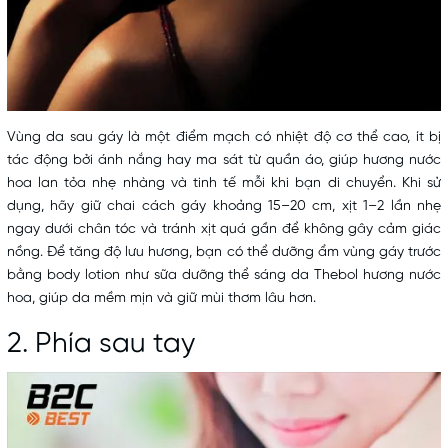
Vùng da sau gáy là một điểm mạch có nhiệt độ cơ thể cao, ít bị
tác động bởi ánh nắng hay ma sát từ quần áo, giúp hương nước
hoa lan tỏa nhẹ nhàng và tinh tế mỗi khi bạn di chuyển. Khi sử
dụng, hãy giữ chai cách gáy khoảng 15–20 cm, xịt 1–2 lần nhẹ
ngay dưới chân tóc và tránh xịt quá gần để không gây cảm giác
nồng. Để tăng độ lưu hương, bạn có thể dưỡng ẩm vùng gáy trước
bằng body lotion như sữa dưỡng thể sáng da Thebol hương nước
hoa, giúp da mềm mịn và giữ mùi thơm lâu hơn.
2. Phía sau tay