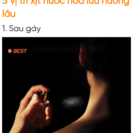
5 Vị trí xịt
nước hoa lưu hương
lâu
1. Sau gáy