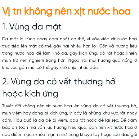
Vị trí không nên xịt nước hoa
1. Vùng da mặt
Da mặt là vùng nhạy cảm nhất cơ thể, vì vậy việc xịt nước hoa
trực tiếp lên mặt có thể gây hại nhiều hơn lợi. Cồn và hương liệu
trong nước hoa dễ làm khô da, gây kích ứng, đỏ rát hoặc khiến
mụn trở nên nghiêm trọng hơn. Ngoài ra, mùi hương quá nồng ở
khu vực gần mũi có thể gây khó chịu, nhức đầu.
2. Vùng da có vết thương hở
hoặc kích ứng
Tuyệt đối không nên xịt nước hoa lên vùng da có vết thương hở,
mụn viêm hay đang bị kích ứng, vì đây là những khu vực rất nhạy
cảm. Hậu quả là da dễ bị viêm, đau rát hoặc để lại sẹo. Để đảm
bảo an toàn mà vẫn lưu hương hiệu quả, bạn nên xịt nước hoa ở
các điểm mạch khỏe mạnh như trong khuỷu tay hoặc sau đầu gối