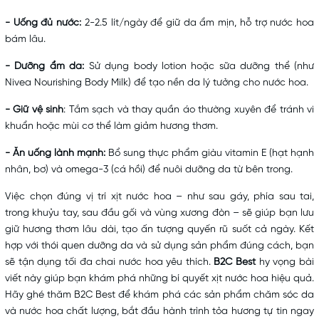
- Uống đủ nước:
2-2.5 lít/ngày để giữ da ẩm mịn, hỗ trợ nước hoa
bám lâu.
- Dưỡng ẩm da:
Sử dụng body lotion hoặc sữa dưỡng thể (như
Nivea Nourishing Body Milk) để tạo nền da lý tưởng cho nước hoa.
- Giữ vệ sinh
: Tắm sạch và thay quần áo thường xuyên để tránh vi
khuẩn hoặc mùi cơ thể làm giảm hương thơm.
- Ăn uống lành mạnh:
Bổ sung thực phẩm giàu vitamin E (hạt hạnh
nhân, bơ) và omega-3 (cá hồi) để nuôi dưỡng da từ bên trong.
Việc chọn đúng vị trí xịt nước hoa – như sau gáy, phía sau tai,
trong khuỷu tay, sau đầu gối và vùng xương đòn – sẽ giúp bạn lưu
giữ hương thơm lâu dài, tạo ấn tượng quyến rũ suốt cả ngày. Kết
hợp với thói quen dưỡng da và sử dụng sản phẩm đúng cách, bạn
sẽ tận dụng tối đa chai nước hoa yêu thích.
B2C Best
hy vọng bài
viết này giúp bạn khám phá những bí quyết xịt nước hoa hiệu quả.
Hãy ghé thăm
B2C Best
để khám phá các sản phẩm chăm sóc da
và nước hoa chất lượng, bắt đầu hành trình tỏa hương tự tin ngay