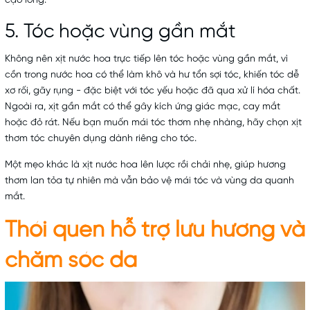
cạo lông.
5. Tóc hoặc vùng gần mắt
Không nên xịt nước hoa trực tiếp lên tóc hoặc vùng gần mắt, vì
cồn trong nước hoa có thể làm khô và hư tổn sợi tóc, khiến tóc dễ
xơ rối, gãy rụng - đặc biệt với tóc yếu hoặc đã qua xử lí hóa chất.
Ngoài ra, xịt gần mắt có thể gây kích ứng giác mạc, cay mắt
hoặc đỏ rát. Nếu bạn muốn mái tóc thơm nhẹ nhàng, hãy chọn xịt
thơm tóc chuyên dụng dành riêng cho tóc.
Một mẹo khác là xịt nước hoa lên lược rồi chải nhẹ, giúp hương
thơm lan tỏa tự nhiên mà vẫn bảo vệ mái tóc và vùng da quanh
mắt.
Thói quen hỗ trợ lưu hương và
chăm sóc da