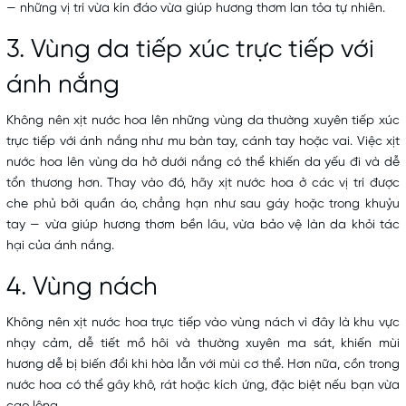
— những vị trí vừa kín đáo vừa giúp hương thơm lan tỏa tự nhiên.
3. Vùng da tiếp xúc trực tiếp với
ánh nắng
Không nên xịt nước hoa lên những vùng da thường xuyên tiếp xúc
trực tiếp với ánh nắng như mu bàn tay, cánh tay hoặc vai. Việc xịt
nước hoa lên vùng da hở dưới nắng có thể khiến da yếu đi và dễ
tổn thương hơn. Thay vào đó, hãy xịt nước hoa ở các vị trí được
che phủ bởi quần áo, chẳng hạn như sau gáy hoặc trong khuỷu
tay — vừa giúp hương thơm bền lâu, vừa bảo vệ làn da khỏi tác
hại của ánh nắng.
4. Vùng nách
Không nên xịt nước hoa trực tiếp vào vùng nách vì đây là khu vực
nhạy cảm, dễ tiết mồ hôi và thường xuyên ma sát, khiến mùi
hương dễ bị biến đổi khi hòa lẫn với mùi cơ thể. Hơn nữa, cồn trong
nước hoa có thể gây khô, rát hoặc kích ứng, đặc biệt nếu bạn vừa