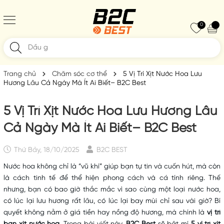
0
Trang chủ
Chăm sóc cơ thể
5 Vị Trí Xịt Nước Hoa Lưu
Hương Lâu Cả Ngày Mà Ít Ai Biết– B2C Best
5 Vị Trí Xịt Nước Hoa Lưu Hương Lâu
Cả Ngày Mà Ít Ai Biết– B2C Best
Thứ Bảy, 18/10/2025
B2C BEST
Nước hoa không chỉ là “vũ khí” giúp bạn tự tin và cuốn hút, mà còn
là cách tinh tế để thể hiện phong cách và cá tính riêng. Thế
nhưng, bạn có bao giờ thắc mắc vì sao cùng một loại nước hoa,
có lúc lại lưu hương rất lâu, có lúc lại bay mùi chỉ sau vài giờ? Bí
quyết không nằm ở giá tiền hay nồng độ hương, mà chính là
vị trí