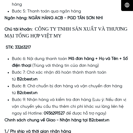
hàng
Bước 5: Thanh toán qua ngân hàng
Ngân hàng: NGÂN HÀNG ACB - PGD TÂN SƠN NHÌ
CÔNG TY TNHH SẢN XUẤT VÀ THƯƠNG
Chủ tài khoản:
MẠI TỔNG HỢP VIỆT MY
STK: 33263217
Bước 6: Nội dung thanh toán
Mã đơn hàng + Họ và Tên + Số
điện thoại
(Trùng với thông tin của đơn hàng)
Bước 7: Chờ xác nhận đã hoàn thành thanh toán
từ
B2cbest.vn
Bước 8: Chờ chuẩn bị đơn hàng và vận chuyển đơn hàng
từ
B2cbest.vn
Bước 9: Nhận hàng và kiểm tra đơn hàng (Lưu ý: Nếu đơn vị
vận chuyển yêu cầu thu thêm chi phí khác vui lòng liên hệ
ngay số Hotline:
0936291527
để được hỗ trợ ngay)
Chính sách chung về Giao - Nhận hàng tại B2cbest.vn
1./ Phí ship và thời gian nhận hàng