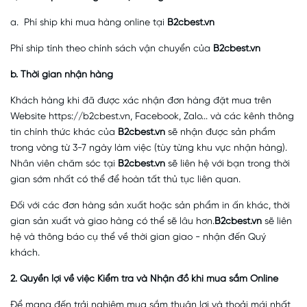
a. Phí ship khi mua hàng online tại
B2cbest.vn
Phí ship tính theo chính sách vận chuyển của
B2cbest.vn
b. Thời gian nhận hàng
Khách hàng khi đã được xác nhận đơn hàng đặt mua trên
Website https://b2cbest.vn, Facebook, Zalo... và các kênh thông
tin chính thức khác của
B2cbest.vn
sẽ nhận được sản phẩm
trong vòng từ 3-7 ngày làm việc (tùy từng khu vực nhận hàng).
Nhân viên chăm sóc tại
B2cbest.vn
sẽ liên hệ với bạn trong thời
gian sớm nhất có thể để hoàn tất thủ tục liên quan.
Đối với các đơn hàng sản xuất hoặc sản phẩm in ấn khác, thời
gian sản xuất và giao hàng có thể sẽ lâu hơn.
B2cbest.vn
sẽ liên
hệ và thông báo cụ thể về thời gian giao - nhận đến Quý
khách.
2. Quyền lợi về việc Kiểm tra và Nhận đồ khi mua sắm Online
Để mang đến trải nghiệm mua sắm thuận lợi và thoải mái nhất