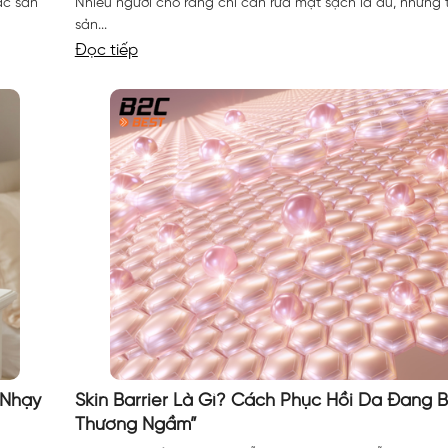
ác sản
Nhiều người cho rằng chỉ cần rửa mặt sạch là đủ, nhưng 
sản...
Đọc tiếp
 Nhạy
Skin Barrier Là Gì? Cách Phục Hồi Da Đang B
Thương Ngầm”