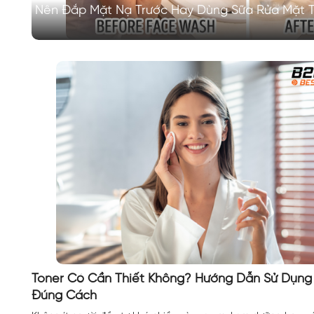
Nên Đắp Mặt Nạ Trước Hay Dùng Sữa Rửa Mặt 
Toner Có Cần Thiết Không? Hướng Dẫn Sử Dụng
Đúng Cách