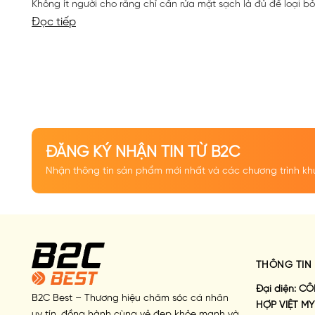
Không ít người cho rằng chỉ cần rửa mặt sạch là đủ để loại bỏ 
Đọc tiếp
ĐĂNG KÝ NHẬN TIN TỪ B2C
Nhận thông tin sản phẩm mới nhất và các chương trình kh
THÔNG TIN 
Đại diện:
CÔ
B2C Best – Thương hiệu chăm sóc cá nhân
HỢP VIỆT MY
uy tín, đồng hành cùng vẻ đẹp khỏe mạnh và