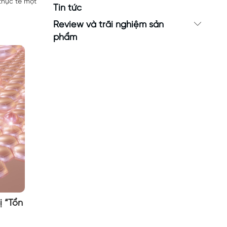
thực tế một
Tin tức
Review và trãi nghiệm sản
phẩm
ị “Tổn