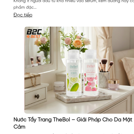
Không ít người đầu tư khá nhiều vào serum, kem dưỡng hay c
phẩm đặc...
Đọc tiếp
Nước Tẩy Trang TheBol – Giải Pháp Cho Da Mặt
Cảm