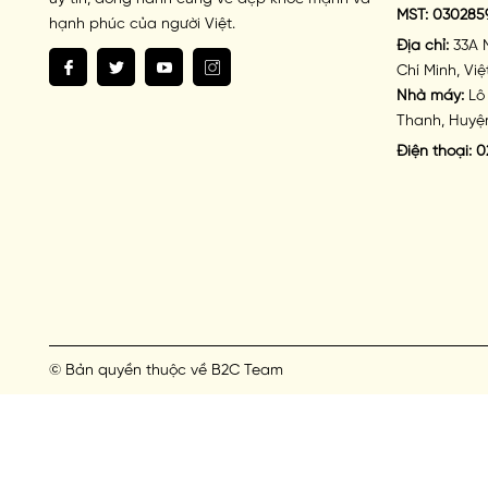
MST:
030285
hạnh phúc của người Việt.
Địa chỉ:
33A 
Chí Minh, Vi
Nhà máy:
Lô 
Thanh, Huyện
Điện thoại:
0
© Bản quyền thuộc về
B2C Team