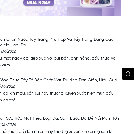
ch Chọn Nước Tẩy Trang Phù Hợp Và Tẩy Trang Đúng Cách
o Mọi Loại Da
/07/2026
u một ngày dài tiếp xúc với bụi bẩn, ánh nắng, dầu thừa và
 kem...
Công Thức Tẩy Tế Bào Chết Mặt Tại Nhà Đơn Giản, Hiệu Quả
/07/2026
n da xỉn màu, sần sùi hay thường xuyên xuất hiện mụn đầu
n có thể...
ọn Sữa Rửa Mặt Theo Loại Da: Sai 1 Bước Da Dễ Nổi Mụn Hơn
/06/2026
 nổi mụn, đổ dầu nhiều hay thường xuyên khô căng sau khi