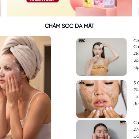
CHĂM SÓC DA MẶT
Cá
Ch
28
Sa
lớp
5 
21
Là
đe
Ch
27
Da