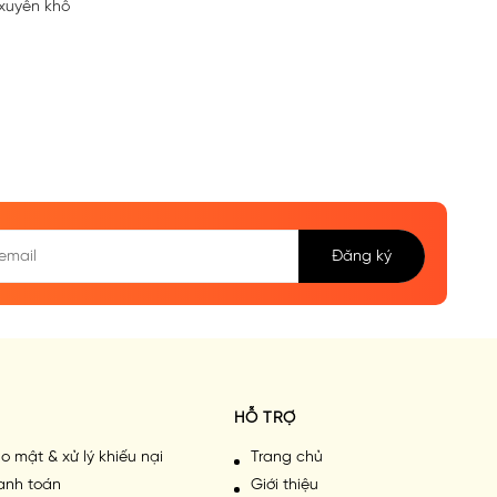
xuyên khô
Đăng ký
HỖ TRỢ
o mật & xử lý khiếu nại
Trang chủ
anh toán
Giới thiệu