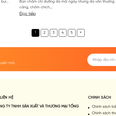
bụi...
Bạn chăm chỉ dưỡng da mỗi ngày nhưng da vẫn thường 
căng, châm chích,...
Đọc tiếp
1
»
2
3
4
5
uyến mãi.
LIÊN HỆ
CHÍNH SÁCH
NG TY TNHH SẢN XUẤT VÀ THƯƠNG MẠI TỔNG
Chính sách bả
Chính sách th