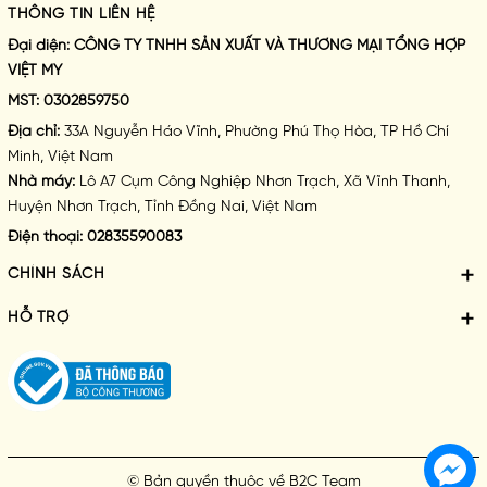
THÔNG TIN LIÊN HỆ
Đại diện:
CÔNG TY TNHH SẢN XUẤT VÀ THƯƠNG MẠI TỔNG HỢP
VIỆT MY
MST:
0302859750
Địa chỉ:
33A Nguyễn Háo Vĩnh, Phường Phú Thọ Hòa, TP Hồ Chí
Minh, Việt Nam
Nhà máy:
Lô A7 Cụm Công Nghiệp Nhơn Trạch, Xã Vĩnh Thanh,
Huyện Nhơn Trạch, Tỉnh Đồng Nai, Việt Nam
Điện thoại:
02835590083
CHÍNH SÁCH
HỖ TRỢ
© Bản quyền thuộc về
B2C Team