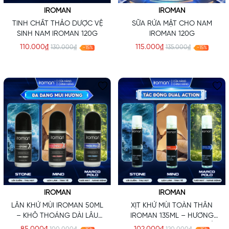
IROMAN
IROMAN
TINH CHẤT THẢO DƯỢC VỆ
SỮA RỬA MẶT CHO NAM
SINH NAM IROMAN 120G
IROMAN 120G
110.000₫
115.000₫
130.000₫
135.000₫
-15%
-15%
IROMAN
IROMAN
LĂN KHỬ MÙI IROMAN 50ML
XỊT KHỬ MÙI TOÀN THÂN
– KHÔ THOÁNG DÀI LÂU
IROMAN 135ML – HƯƠNG
HƯƠNG NƯỚC HOA PHÁP
NƯỚC HOA PHÁP CAO CẤP