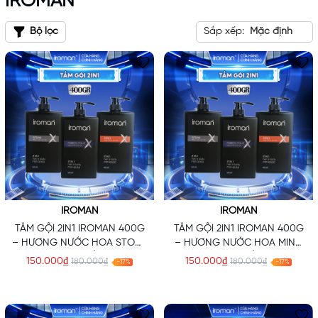
IROMAN
Bộ lọc
Sắp xếp:
Mặc định
IROMAN
IROMAN
TẮM GỘI 2IN1 IROMAN 400G
TẮM GỘI 2IN1 IROMAN 400G
– HƯƠNG NƯỚC HOA STONE
– HƯƠNG NƯỚC HOA MIND
CAO CẤP
CAO CẤP
150.000₫
150.000₫
180.000₫
180.000₫
-17%
-17%