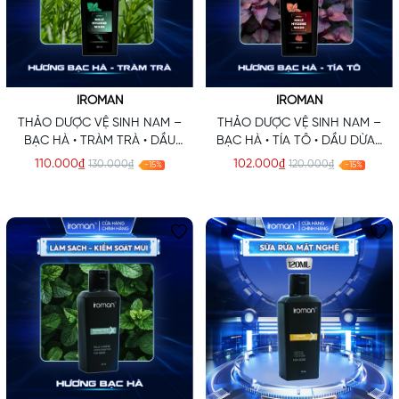
IROMAN
IROMAN
THẢO DƯỢC VỆ SINH NAM –
THẢO DƯỢC VỆ SINH NAM –
BẠC HÀ • TRÀM TRÀ • DẦU
BẠC HÀ • TÍA TÔ • DẦU DỪA •
DỪA • NIACINAMIDE
NIACINAMIDE
110.000₫
102.000₫
130.000₫
120.000₫
-15%
-15%