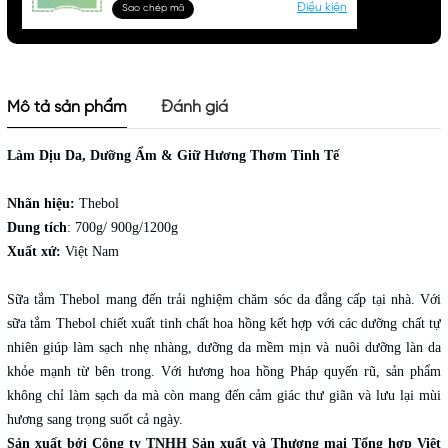
Điều kiện
Sao chép mã
Mô tả sản phẩm
Đánh giá
Làm Dịu Da, Dưỡng Ẩm & Giữ Hương Thơm Tinh Tế
Nhãn hiệu:
Thebol
Dung tích
: 700g/ 900g/1200g
Xuất xứ:
Việt Nam
Sữa tắm Thebol mang đến trải nghiệm chăm sóc da đẳng cấp tại nhà. Với
sữa tắm Thebol chiết xuất tinh chất hoa hồng kết hợp với các dưỡng chất tự
nhiên giúp làm sạch nhẹ nhàng, dưỡng da mềm mịn và nuôi dưỡng làn da
khỏe mạnh từ bên trong. Với hương hoa hồng Pháp quyến rũ, sản phẩm
không chỉ làm sạch da mà còn mang đến cảm giác thư giãn và lưu lại mùi
hương sang trọng suốt cả ngày.
Sản xuất bởi Công ty TNHH Sản xuất và Thương mại Tổng hợp Việt