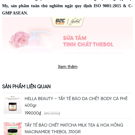
My, sản phẩm tuân thủ nghiêm ngặt quy định ISO 9001:2015 & C-
GMP ASEAN.
Xem thêm
SẢN PHẨM LIÊN QUAN
HELLA BEAUTY – TẨY TẾ BÀO DA CHẾT BODY CÀ PHÊ
400gr
199.000₫
280.000₫
TẨY TẾ BÀO CHẾT MATCHA MILK TEA & HOA HỒNG
NIACINAMIDE THEBOL 310GR