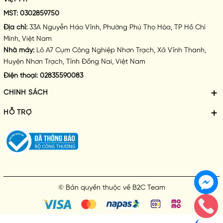
MST:
0302859750
Địa chỉ:
33A Nguyễn Háo Vĩnh, Phường Phú Thọ Hòa, TP Hồ Chí
Cam Kết An Toàn – Tiêu Chuẩn Sản Phẩm từ
B2C BEST
Minh, Việt Nam
Nhà máy:
Lô A7 Cụm Công Nghiệp Nhơn Trạch, Xã Vĩnh Thanh,
✅
Không chứa màu tổng hợp, không Sulfate
Huyện Nhơn Trạch, Tỉnh Đồng Nai, Việt Nam
✅
Không chì, thủy ngân, asen và các kim loại nặng
✅
Không Paraben – an toàn cho da nhạy cảm
Điện thoại:
02835590083
✅
Không thử nghiệm trên động vật
CHÍNH SÁCH
✅
Không chứa vi hạt nhựa – thân thiện môi trường
HỖ TRỢ
Hướng Dẫn Sử Dụng
Sữa Tắm
Thebol
© Bản quyền thuộc về
B2C Team