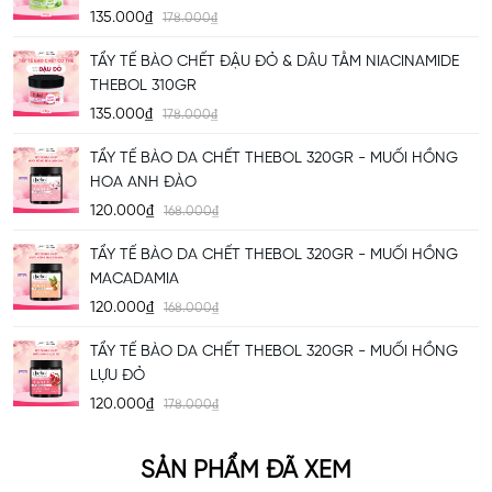
135.000₫
178.000₫
TẨY TẾ BÀO CHẾT ĐẬU ĐỎ & DÂU TẰM NIACINAMIDE
CÔNG DỤNG NỔI BẬT
SỮA TẮM THEBOL
THEBOL 310GR
ü
Làm sạch da hiệu quả, loại bỏ bụi bẩn, tế bào chết và bã nhờn mà không
135.000₫
178.000₫
làm mất độ ẩm tự nhiên.
TẨY TẾ BÀO DA CHẾT THEBOL 320GR - MUỐI HỒNG
ü
Dưỡng da mềm mại, mịn màng và duy trì độ đàn hồi nhờ chiết xuất từ
HOA ANH ĐÀO
hoa hồng và vitamin E.
120.000₫
ü
Lưu hương nồng nàn, quyến rũ, giúp bạn luôn tự tin với làn da thơm tho
168.000₫
tự nhiên.
TẨY TẾ BÀO DA CHẾT THEBOL 320GR - MUỐI HỒNG
ü
Cân bằng và phục hồi da sau tổn thương từ môi trường nhờ thành phần
MACADAMIA
chống oxy hóa và làm dịu da.
120.000₫
168.000₫
ü
Phù hợp với da nhạy cảm hoặc da có mẩn đỏ
TẨY TẾ BÀO DA CHẾT THEBOL 320GR - MUỐI HỒNG
LỰU ĐỎ
120.000₫
178.000₫
SẢN PHẨM ĐÃ XEM