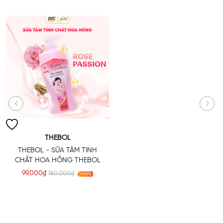
THEBOL
THEBOL - SỮA TẮM TINH
CHẤT HOA HỒNG THEBOL
THÀNH PHẦN CHÍNH
SỮA TẮM TINH CHẤT HOA HỒNG
99.000₫
180.000₫
-45%
ü
Tinh chất hoa hồng (Rosa Centifolia Flower Extract): Cung cấp độ ẩm,
làm mềm da, làm dịu kích ứng và mang lại làn da căng mọng, rạng rỡ.
ü
Tinh chất cam thảo (Glycyrrhiza Glabra Root Extract): Giảm viêm, làm
sáng da, hỗ trợ điều trị mụn nhẹ.