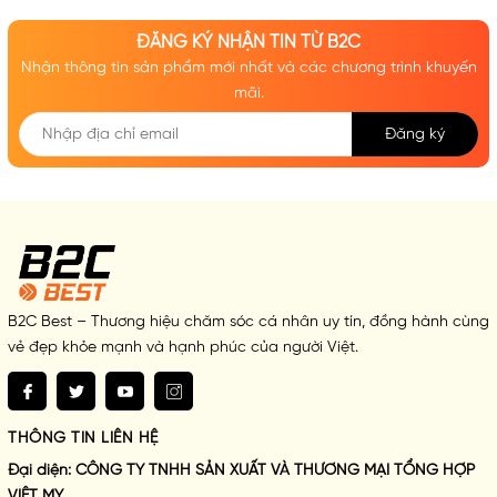
ü
Glycerin, Butylene Glycol: Giữ nước cho da, duy trì độ ẩm suốt nhiều giờ
sau khi tắm.
ĐĂNG KÝ NHẬN TIN TỪ B2C
ü
Cocamidopropyl Betaine & Sodium Laureth Sulfate: Làm sạch dịu nhẹ
Nhận thông tin sản phẩm mới nhất và các chương trình khuyến
mà không gây khô căng da.
mãi.
Đăng ký
B2C Best – Thương hiệu chăm sóc cá nhân uy tín, đồng hành cùng
vẻ đẹp khỏe mạnh và hạnh phúc của người Việt.
THÔNG TIN LIÊN HỆ
Đại diện:
CÔNG TY TNHH SẢN XUẤT VÀ THƯƠNG MẠI TỔNG HỢP
VIỆT MY