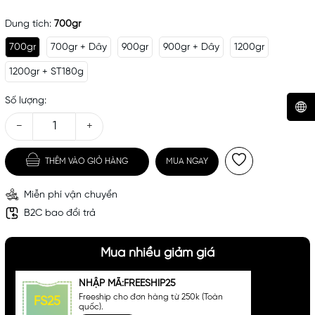
Dung tích:
700gr
700gr
700gr + Dây
900gr
900gr + Dây
1200gr
1200gr + ST180g
Số lượng:
−
+
Mã khuyến mãi:
THÊM VÀO GIỎ HÀNG
MUA NGAY
Điều kiện:
Miễn phí vận chuyển
B2C bao đổi trả
Mua nhiều giảm giá
NHẬP MÃ:FREESHIP25
Freeship cho đơn hàng từ 250k (Toàn
FS25
quốc).