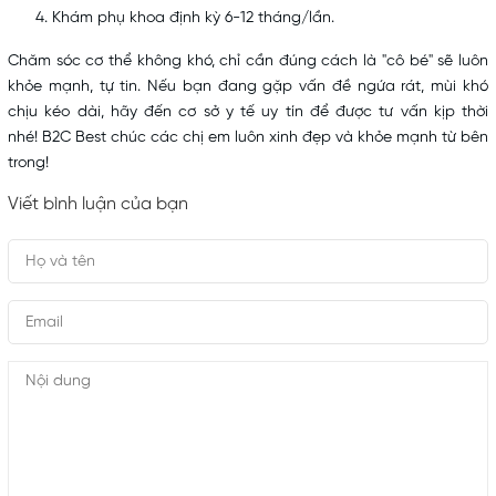
Khám phụ khoa định kỳ 6-12 tháng/lần.
Chăm sóc cơ thể
không khó, chỉ cần đúng cách là "cô bé" sẽ luôn
khỏe mạnh, tự tin. Nếu bạn đang gặp vấn đề ngứa rát, mùi khó
chịu kéo dài, hãy đến cơ sở y tế uy tín để được tư vấn kịp thời
nhé! B2C Best chúc các chị em luôn xinh đẹp và khỏe mạnh từ bên
trong!
Viết bình luận của bạn