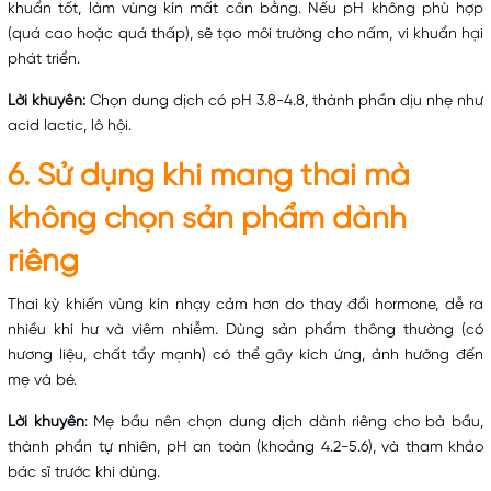
khuẩn tốt, làm vùng kín mất cân bằng. Nếu pH không phù hợp
(quá cao hoặc quá thấp), sẽ tạo môi trường cho nấm, vi khuẩn hại
phát triển.
Lời khuyên:
Chọn dung dịch có pH 3.8-4.8, thành phần dịu nhẹ như
acid lactic, lô hội.
6. Sử dụng khi mang thai mà
không chọn sản phẩm dành
riêng
Thai kỳ khiến vùng kín nhạy cảm hơn do thay đổi hormone, dễ ra
nhiều khí hư và viêm nhiễm. Dùng sản phẩm thông thường (có
hương liệu, chất tẩy mạnh) có thể gây kích ứng, ảnh hưởng đến
mẹ và bé.
Lời khuyên
: Mẹ bầu nên chọn dung dịch dành riêng cho bà bầu,
thành phần tự nhiên, pH an toàn (khoảng 4.2-5.6), và tham khảo
bác sĩ trước khi dùng.