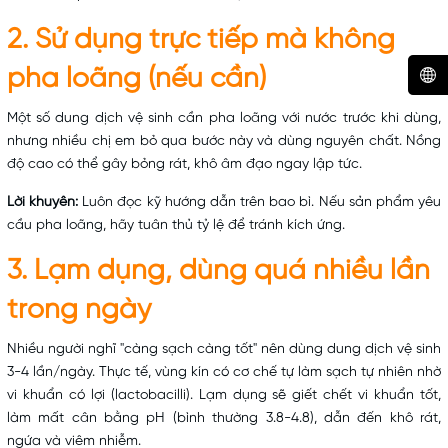
2. Sử dụng trực tiếp mà không
pha loãng (nếu cần)
Một số dung dịch vệ sinh cần pha loãng với nước trước khi dùng,
nhưng nhiều chị em bỏ qua bước này và dùng nguyên chất. Nồng
độ cao có thể gây bỏng rát, khô âm đạo ngay lập tức.
Lời khuyên:
Luôn đọc kỹ hướng dẫn trên bao bì. Nếu sản phẩm yêu
cầu pha loãng, hãy tuân thủ tỷ lệ để tránh kích ứng.
3. Lạm dụng, dùng quá nhiều lần
trong ngày
Nhiều người nghĩ "càng sạch càng tốt" nên dùng dung dịch vệ sinh
3-4 lần/ngày. Thực tế, vùng kín có cơ chế tự làm sạch tự nhiên nhờ
vi khuẩn có lợi (lactobacilli). Lạm dụng sẽ giết chết vi khuẩn tốt,
làm mất cân bằng pH (bình thường 3.8-4.8), dẫn đến khô rát,
ngứa và viêm nhiễm.