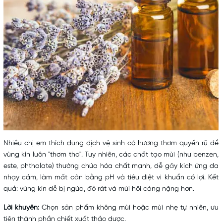
Nhiều chị em thích
dung dịch vệ sinh
có hương thơm quyến rũ để
vùng kín luôn "thơm tho". Tuy nhiên, các chất tạo mùi (như benzen,
este, phthalate) thường chứa hóa chất mạnh, dễ gây kích ứng da
nhạy cảm, làm mất cân bằng pH và tiêu diệt vi khuẩn có lợi. Kết
quả: vùng kín dễ bị ngứa, đỏ rát và mùi hôi càng nặng hơn.
Lời khuyên:
Chọn sản phẩm không mùi hoặc mùi nhẹ tự nhiên, ưu
tiên thành phần chiết xuất thảo dược.