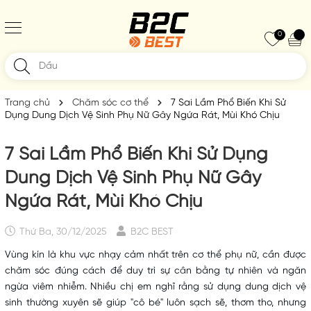
0
Trang chủ
Chăm sóc cơ thể
7 Sai Lầm Phổ Biến Khi Sử
Dụng Dung Dịch Vệ Sinh Phụ Nữ Gây Ngứa Rát, Mùi Khó Chịu
7 Sai Lầm Phổ Biến Khi Sử Dụng
Dung Dịch Vệ Sinh Phụ Nữ Gây
Ngứa Rát, Mùi Khó Chịu
Thứ Ba, 30/12/2025
B2C BEST
Vùng kín là khu vực nhạy cảm nhất trên cơ thể phụ nữ, cần được
chăm sóc đúng cách để duy trì sự cân bằng tự nhiên và ngăn
ngừa viêm nhiễm. Nhiều chị em nghĩ rằng sử dụng dung dịch vệ
sinh thường xuyên sẽ giúp "cô bé" luôn sạch sẽ, thơm tho, nhưng