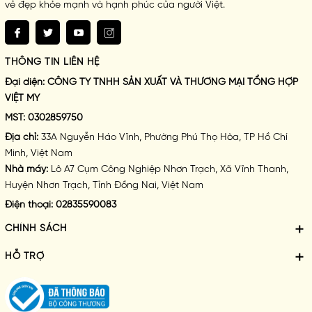
vẻ đẹp khỏe mạnh và hạnh phúc của người Việt.
THÔNG TIN LIÊN HỆ
Đại diện:
CÔNG TY TNHH SẢN XUẤT VÀ THƯƠNG MẠI TỔNG HỢP
VIỆT MY
MST:
0302859750
Địa chỉ:
33A Nguyễn Háo Vĩnh, Phường Phú Thọ Hòa, TP Hồ Chí
Minh, Việt Nam
Nhà máy:
Lô A7 Cụm Công Nghiệp Nhơn Trạch, Xã Vĩnh Thanh,
Huyện Nhơn Trạch, Tỉnh Đồng Nai, Việt Nam
Điện thoại:
02835590083
CHÍNH SÁCH
HỖ TRỢ