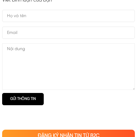
Viết bình luận của bạn
GỬI THÔNG TIN
ĐĂNG KÝ NHẬN TIN TỪ B2C