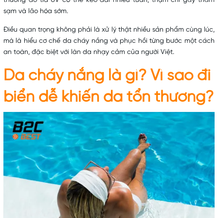
thương do tia UV có thể kéo dài nhiều tuần, thậm chí gây thâm
sạm và lão hóa sớm.
Điều quan trọng không phải là xử lý thật nhiều sản phẩm cùng lúc,
mà là hiểu cơ chế da cháy nắng và phục hồi từng bước một cách
an toàn, đặc biệt với làn da nhạy cảm của người Việt.
Da cháy nắng là gì? Vì sao đi
biển dễ khiến da tổn thương?