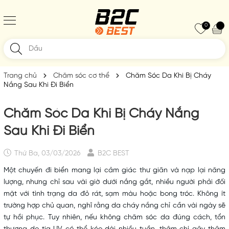
0
Trang chủ
Chăm sóc cơ thể
Chăm Sóc Da Khi Bị Cháy
Nắng Sau Khi Đi Biển
Chăm Sóc Da Khi Bị Cháy Nắng
Sau Khi Đi Biển
Thứ Ba, 03/03/2026
B2C BEST
Một chuyến đi biển mang lại cảm giác thư giãn và nạp lại năng
lượng, nhưng chỉ sau vài giờ dưới nắng gắt, nhiều người phải đối
mặt với tình trạng da đỏ rát, sạm màu hoặc bong tróc. Không ít
trường hợp chủ quan, nghĩ rằng da cháy nắng chỉ cần vài ngày sẽ
tự hồi phục. Tuy nhiên, nếu không
chăm sóc da
đúng cách, tổn