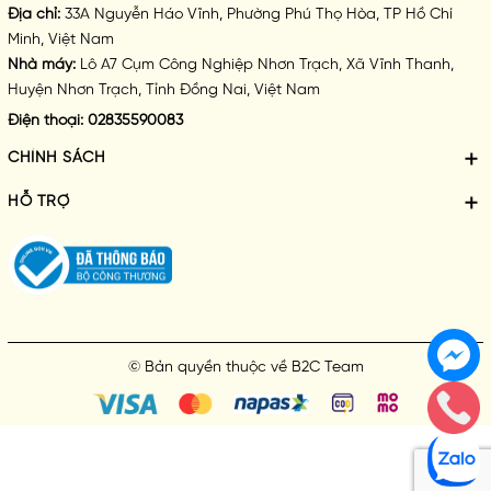
Địa chỉ:
33A Nguyễn Háo Vĩnh, Phường Phú Thọ Hòa, TP Hồ Chí
Minh, Việt Nam
Nhà máy:
Lô A7 Cụm Công Nghiệp Nhơn Trạch, Xã Vĩnh Thanh,
Huyện Nhơn Trạch, Tỉnh Đồng Nai, Việt Nam
Điện thoại:
02835590083
CHÍNH SÁCH
HỖ TRỢ
© Bản quyền thuộc về
B2C Team