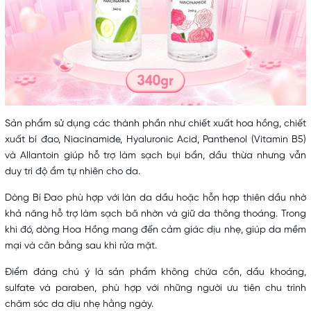
Sản phẩm sử dụng các thành phần như chiết xuất hoa hồng, chiết
xuất bí đao, Niacinamide, Hyaluronic Acid, Panthenol (Vitamin B5)
và Allantoin giúp hỗ trợ làm sạch bụi bẩn, dầu thừa nhưng vẫn
duy trì độ ẩm tự nhiên cho da.
Dòng Bí Đao phù hợp với làn da dầu hoặc hỗn hợp thiên dầu nhờ
khả năng hỗ trợ làm sạch bã nhờn và giữ da thông thoáng. Trong
khi đó, dòng Hoa Hồng mang đến cảm giác dịu nhẹ, giúp da mềm
mại và cân bằng sau khi rửa mặt.
Điểm đáng chú ý là sản phẩm không chứa cồn, dầu khoáng,
sulfate và paraben, phù hợp với những người ưu tiên chu trình
chăm sóc da dịu nhẹ hằng ngày.