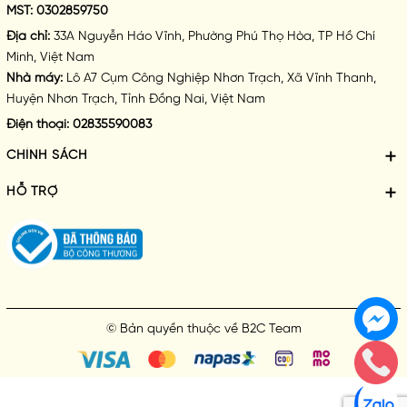
MST:
0302859750
Địa chỉ:
33A Nguyễn Háo Vĩnh, Phường Phú Thọ Hòa, TP Hồ Chí
Minh, Việt Nam
Nhà máy:
Lô A7 Cụm Công Nghiệp Nhơn Trạch, Xã Vĩnh Thanh,
Huyện Nhơn Trạch, Tỉnh Đồng Nai, Việt Nam
Điện thoại:
02835590083
CHÍNH SÁCH
HỖ TRỢ
© Bản quyền thuộc về
B2C Team