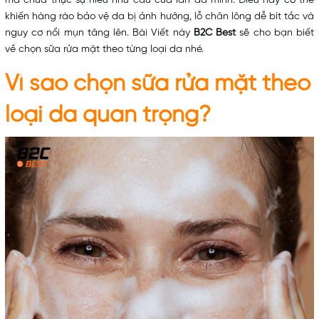
mà chưa thực sự hiểu nhu cầu của làn da mình. Điều này có thể
khiến hàng rào bảo vệ da bị ảnh hưởng, lỗ chân lông dễ bít tắc và
nguy cơ nổi mụn tăng lên. Bài Viết này
B2C Best
sẽ cho bạn biết
về chọn sữa rửa mặt theo từng loại da nhé.
Vì sao chọn
sữa rửa mặt
theo
loại da quan trọng?