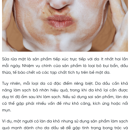
Sữa rửa mặt là sản phẩm tiếp xúc trực tiếp với da ít nhất hai lần
mỗi ngày. Nhiệm vụ chính của sản phẩm là loại bỏ bụi bẩn, dầu
thừa, tế bào chết và các tạp chất tích tụ trên bề mặt da.
Tuy nhiên, mỗi loại da có đặc điểm riêng biệt. Da dầu cần khả
năng làm sạch bã nhờn hiệu quả, trong khi da khô lại cần được
duy trì độ ẩm sau khi làm sạch. Nếu sử dụng sai sản phẩm, làn da
có thể gặp phải nhiều vấn đề như khô căng, kích ứng hoặc nổi
mụn.
Ví dụ, một người có làn da khô nhưng sử dụng sản phẩm làm sạch
quá mạnh dành cho da dầu sẽ dễ gặp tình trạng bong tróc và