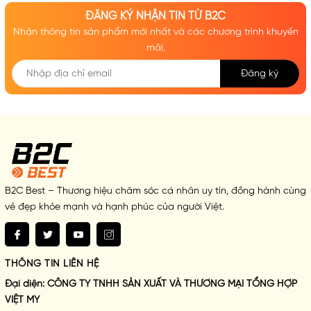
ĐĂNG KÝ NHẬN TIN TỪ B2C
Nhận thông tin sản phẩm mới nhất và các chương trình khuyến
mãi.
Đăng ký
B2C Best – Thương hiệu chăm sóc cá nhân uy tín, đồng hành cùng
vẻ đẹp khỏe mạnh và hạnh phúc của người Việt.
THÔNG TIN LIÊN HỆ
Đại diện:
CÔNG TY TNHH SẢN XUẤT VÀ THƯƠNG MẠI TỔNG HỢP
VIỆT MY