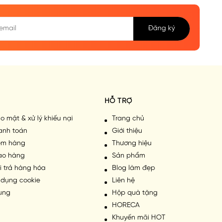
Đăng ký
HỖ TRỢ
o mật & xử lý khiếu nại
Trang chủ
anh toán
Giới thiệu
iểm hàng
Thương hiệu
iao hàng
Sản phẩm
i trả hàng hóa
Blog làm đẹp
 dụng cookie
Liên hệ
ụng
Hộp quà tặng
HORECA
Khuyến mãi HOT