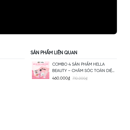
SẢN PHẨM LIÊN QUAN
COMBO 4 SẢN PHẨM HELLA
BEAUTY – CHĂM SÓC TOÀN DIỆN
CHO CƠ THỂ
460.000₫
710.000₫