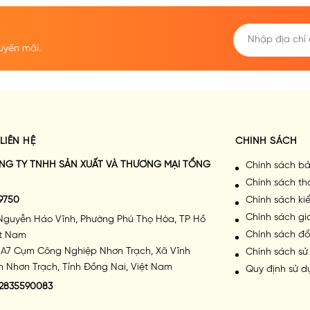
UTY
30ML
uyến mãi.
LIÊN HỆ
CHÍNH SÁCH
NG TY TNHH SẢN XUẤT VÀ THƯƠNG MẠI TỔNG
Chính sách bả
Chính sách th
9750
Chính sách k
Chính sách g
Nguyễn Háo Vĩnh, Phường Phú Thọ Hòa, TP Hồ
Chính sách đổ
ệt Nam
A7 Cụm Công Nghiệp Nhơn Trạch, Xã Vĩnh
Chính sách sử
 Nhơn Trạch, Tỉnh Đồng Nai, Việt Nam
Quy định sử d
2835590083