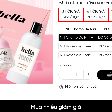
MÃ ƯU ĐÃI THEO TỪNG MỨC MUA
3 HỘP: GIÁ
6 HỘP: GIÁ
315K/HỘP
300K/HỘP
SET:
NH Chamo De Nini + TTBC 
NH Chamo De Nini + TTBC Cà 
NH Roses are Rosie + TTBC Ke
NH Roses are Rosie + TTBC Ma
Số lượng:
−
+
Miễn phí vận chuyển
Mã khuyến mãi:
Điều kiện:
Mua nhiều giảm giá