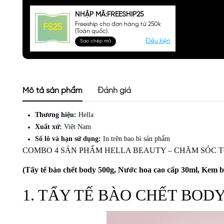
NHẬP MÃ:FREESHIP25
Freeship cho đơn hàng từ 250k
FS25
(Toàn quốc).
Điều kiện
Sao chép mã
Mô tả sản phẩm
Đánh giá
Thương hiệu:
Hella
Xuất xứ:
Việt Nam
Số lô và hạn sử dụng:
In trên bao bì sản phẩm
COMBO 4 SẢN PHẨM HELLA BEAUTY – CHĂM SÓC T
(Tẩy tế bào chết body 500g, Nước hoa cao cấp 30ml, Kem 
1.
TẨY TẾ BÀO CHẾT
BODY