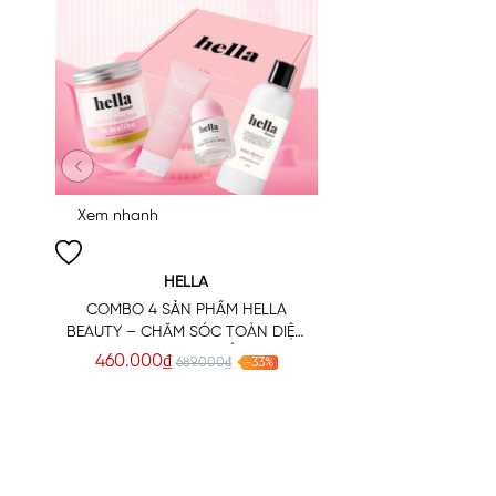
Giới thiệu:
Da cơ thể cũng cần được làm sạch và tái tạo hàng tuần để 
phê, matcha, dâu, đậu đỏ… giúp bạn dễ dàng chọn lựa theo sở thích và
Xem nhanh
Đặc điểm nổi bật:
✔️
Làm sạch sâu, loại bỏ lớp sừng, bụi bẩn và dầu thừa trên da
HELLA
✔️
Alpha-Arbutin hỗ trợ dưỡng trắng, cải thiện tone da
COMBO 4 SẢN PHẨM HELLA
✔️
Thành phần thảo mộc tự nhiên an toàn cho da
BEAUTY – CHĂM SÓC TOÀN DIỆN
CHO CƠ THỂ
460.000₫
Công dụng:
689.000₫
-33%
Loại bỏ tế bào chết, ngừa bít tắc lỗ chân lông
Giúp da mềm mịn, sáng đều màu
Tăng khả năng hấp thụ dưỡng chất từ kem dưỡng
Cách dùng:
Làm ướt da, lấy lượng vừa đủ thoa đều và massage 5–10 p