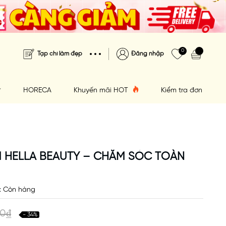
0
Tạp chí làm đẹp
Đăng nhập
HORECA
Khuyến mãi HOT
Kiểm tra đơn hàng
 HELLA BEAUTY – CHĂM SÓC TOÀN
:
Còn hàng
00₫
- 34%