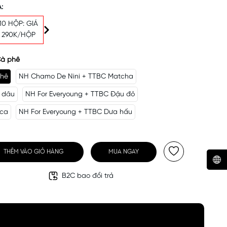
:
10 HỘP: GIÁ
290K/HỘP
Cà phê
phê
NH Chamo De Nini + TTBC Matcha
m dâu
NH For Everyoung + TTBC Đậu đỏ
cca
NH For Everyoung + TTBC Dưa hấu
THÊM VÀO GIỎ HÀNG
MUA NGAY
B2C bao đổi trả