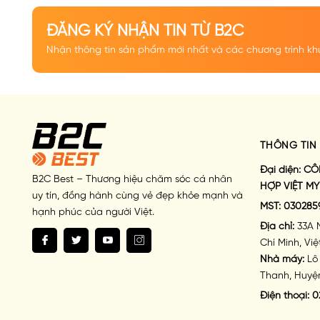
2. NƯỚC HOA
HELLA BEA
ĐĂNG KÝ NHẬN TIN TỪ B2C
Nhận thông tin sản phẩm mới nhất và các chương trình kh
THÔNG TIN 
Đại diện:
CÔ
B2C Best – Thương hiệu chăm sóc cá nhân
HỢP VIỆT MY
uy tín, đồng hành cùng vẻ đẹp khỏe mạnh và
MST:
030285
hạnh phúc của người Việt.
Địa chỉ:
33A 
Chí Minh, Vi
Nhà máy:
Lô 
Thanh, Huyện
Điện thoại:
0