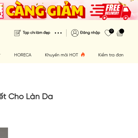
0
Tạp chí làm đẹp
Đăng nhập
HORECA
Khuyến mãi HOT
Kiểm tra đơn hàng
ết Cho Làn Da