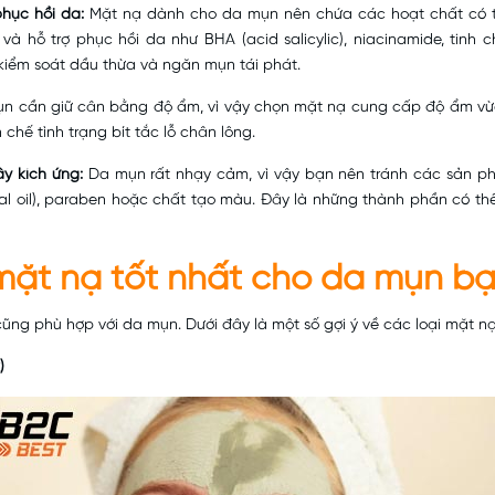
phục hồi da:
Mặt nạ dành cho da mụn nên chứa các hoạt chất có 
và hỗ trợ phục hồi da như BHA (acid salicylic), niacinamide, tinh c
iểm soát dầu thừa và ngăn mụn tái phát.
 cần giữ cân bằng độ ẩm, vì vậy chọn mặt nạ cung cấp độ ẩm vừa 
chế tình trạng bít tắc lỗ chân lông.
y kích ứng:
Da mụn rất nhạy cảm, vì vậy bạn nên tránh các sản ph
al oil), paraben hoặc chất tạo màu. Đây là những thành phần có th
i mặt nạ tốt nhất cho da mụn b
ũng phù hợp với da mụn. Dưới đây là một số gợi ý về các loại mặt nạ
)