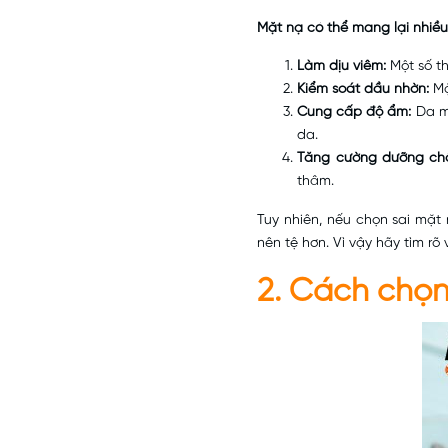
Mặt nạ có thể mang lại nhiều
Làm dịu viêm:
Một số t
Kiểm soát dầu nhờn:
Mặ
Cung cấp độ ẩm:
Da mụ
da.
Tăng cường dưỡng ch
thâm.
Tuy nhiên, nếu chọn sai mặt
nên tệ hơn. Vì vậy hãy tìm r
2. Cách chọ