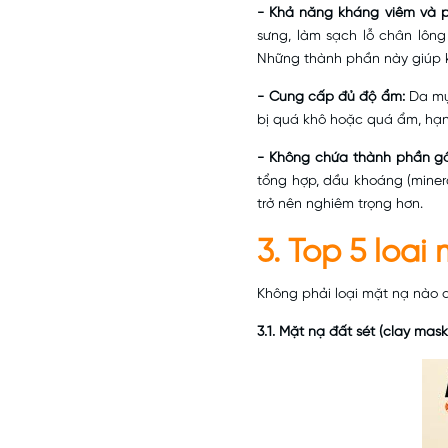
- Khả năng kháng viêm và 
sưng, làm sạch lỗ chân lông 
Những thành phần này giúp k
- Cung cấp đủ độ ẩm:
Da mụn
bị quá khô hoặc quá ẩm, hạn 
- Không chứa thành phần gâ
tổng hợp, dầu khoáng (miner
trở nên nghiêm trọng hơn.
3. Top 5 loa
Không phải loại mặt nạ nào c
3.1. Mặt nạ đất sét (clay mask