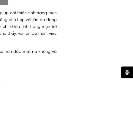
iúp cải thiện tình trạng mụn
ũng phù hợp với làn da đang
 chí khiến tình trạng mụn trở
ho thấy, với làn da mụn, việc
có nên đắp mặt nạ không và