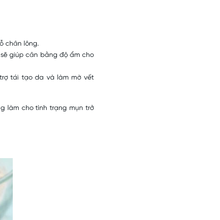
ỗ chân lông.
 sẽ giúp cân bằng độ ẩm cho
trợ tái tạo da và làm mờ vết
g làm cho tình trạng mụn trở