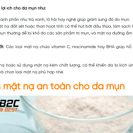
 lợi ích cho da mụn như:
hành phần như trà xanh, lô hội hay nghệ giúp giảm sưng đỏ do mụn.
t nạ đất sét hoặc than hoạt tính có thể hút bớt dầu thừa, làm sạch l
n thường dễ bị khô do các sản phẩm trị mụn, và mặt nạ dưỡng ẩm
ất
: Các loại mặt nạ chứa vitamin C, niacinamide hay BHA giúp hỗ 
 nạ hoặc sử dụng mặt nạ kém chất lượng, có thể khiến da bị kích ứn
õ và chọn loại mặt nạ phù hợp nhé.
n mặt nạ an toàn cho da mụn