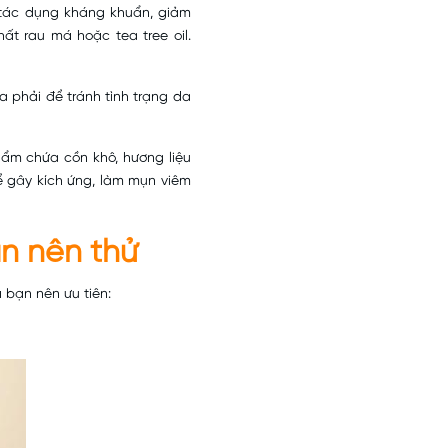
tác dụng kháng khuẩn, giảm
hất rau má hoặc tea tree oil.
phải để tránh tình trạng da
ẩm chứa cồn khô, hương liệu
ể gây kích ứng, làm mụn viêm
ạn nên thử
 bạn nên ưu tiên: