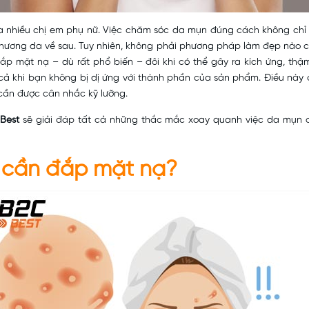
ủa nhiều chị em phụ nữ. Việc chăm sóc da mụn đúng cách không chỉ g
hương da về sau. Tuy nhiên, không phải phương pháp làm đẹp nào c
ắp mặt nạ – dù rất phổ biến – đôi khi có thể gây ra kích ứng, thậm
ả khi bạn không bị dị ứng với thành phần của sản phẩm. Điều này c
cần được cân nhắc kỹ lưỡng.
Best
sẽ giải đáp tất cả những thắc mắc xoay quanh việc da mụn 
ó cần đắp
mặt nạ?