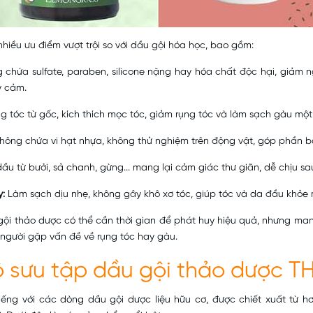
hiều ưu điểm vượt trội so với dầu gội hóa học, bao gồm:
chứa sulfate, paraben, silicone nặng hay hóa chất độc hại, giảm 
y cảm.
 tóc từ gốc, kích thích mọc tóc, giảm rụng tóc và làm sạch gàu một
hông chứa vi hạt nhựa, không thử nghiệm trên động vật, góp phần b
dầu từ bưởi, sả chanh, gừng... mang lại cảm giác thư giãn, dễ chịu sau
y:
Làm sạch dịu nhẹ, không gây khô xơ tóc, giúp tóc và da đầu khỏe
gội thảo dược có thể cần thời gian để phát huy hiệu quả, nhưng ma
 người gặp vấn đề về rụng tóc hay gàu.
 sưu tập dầu gội thảo dược
T
iếng với các dòng dầu gội dược liệu hữu cơ, được chiết xuất từ hơ