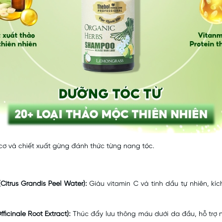
cơ và chiết xuất gừng đánh thức từng nang tóc.
(Citrus Grandis Peel Water):
Giàu vitamin C và tinh dầu tự nhiên, kí
fficinale Root Extract):
Thúc đẩy lưu thông máu dưới da đầu, hỗ trợ