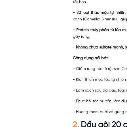
tốt hơn.
- 20 loại thảo mộc tự nhiên:
xanh (Camellia Sinensis)... g
- Protein thủy phân từ lúa m
gãy rụng.
- Không chứa sulfate mạnh, s
Công dụng nổi bật
- Giảm rụng tóc rõ rệt sau 2
- Kích thích mọc tóc tự nhiên
- Làm sạch sâu da đầu, loại 
- Phục hồi tóc hư tổn, làm d
- Hương thơm bưởi và gừng n
2.
Dầu gội 20 d