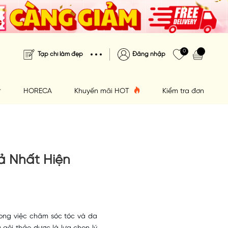
0
Tạp chí làm đẹp
Đăng nhập
HORECA
Khuyến mãi HOT
Kiểm tra đơn hàng
ả Nhất Hiện
rong việc chăm sóc tóc và da