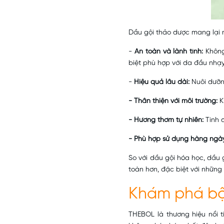
Dầu gội thảo dược mang lại n
-
An toàn và lành tính:
Không 
biệt phù hợp với da đầu nhạ
-
Hiệu quả lâu dài:
Nuôi dưỡng
- Thân thiện với môi trường:
K
- Hương thơm tự nhiên:
Tinh 
- Phù hợp sử dụng hàng ngà
So với dầu gội hóa học, dầu 
toàn hơn, đặc biệt với những
Khám phá bộ
THEBOL là thương hiệu nổi t