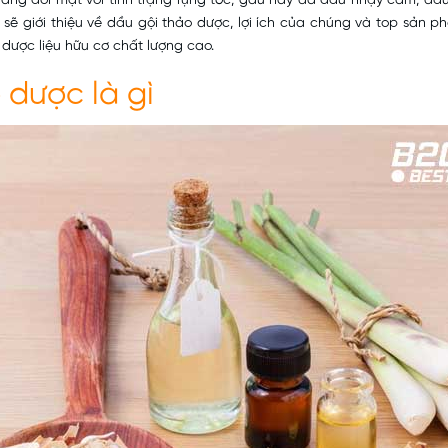
đang đối mặt với tình trạng rụng tóc, gàu hay da đầu nhạy cảm, dầu
 sẽ giới thiệu về dầu gội thảo dược, lợi ích của chúng và top sản
 dược liệu hữu cơ chất lượng cao.
 dược là gì