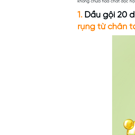
không chứa hóa chất độc hại
1.
Dầu gội 20 d
rụng từ chân 