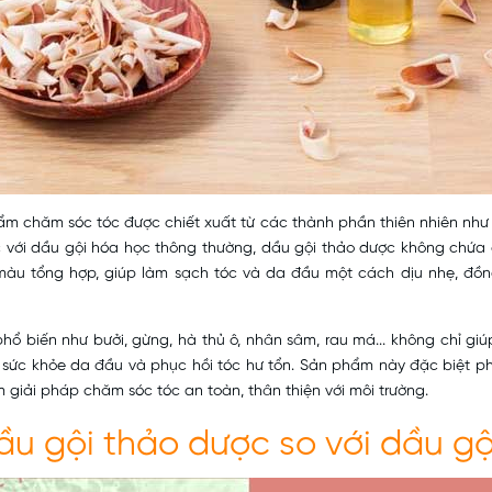
m chăm sóc tóc được chiết xuất từ các thành phần thiên nhiên như 
c với dầu gội hóa học thông thường, dầu gội thảo dược không chứa c
màu tổng hợp, giúp làm sạch tóc và da đầu một cách dịu nhẹ, đồn
ổ biến như bưởi, gừng, hà thủ ô, nhân sâm, rau má... không chỉ giú
n sức khỏe da đầu và phục hồi tóc hư tổn. Sản phẩm này đặc biệt p
m giải pháp
chăm sóc tóc
an toàn, thân thiện với môi trường.
ầu gội thảo dược
so với dầu g