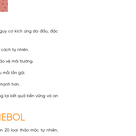
nguy cơ kích ứng da đầu, đặc
 cách tự nhiên.
ảo vệ môi trường.
 mỗi lần gội.
 mạnh hơn.
ng lại kết quả bền vững và an
HEBOL
n 20 loại thảo mộc tự nhiên,