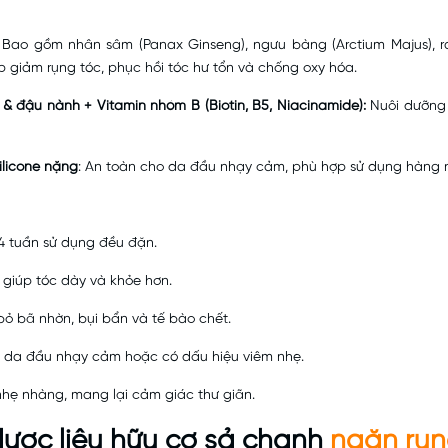
Bao gồm nhân sâm (Panax Ginseng), ngưu bàng (Arctium Majus), rau
iúp giảm rụng tóc, phục hồi tóc hư tổn và chống oxy hóa.
ì & đậu nành + Vitamin nhóm B (Biotin, B5, Niacinamide):
Nuôi dưỡng 
ilicone nặng
: An toàn cho da đầu nhạy cảm, phù hợp sử dụng hàng 
–4 tuần sử dụng đều đặn.
, giúp tóc dày và khỏe hơn.
bỏ bã nhờn, bụi bẩn và tế bào chết.
ịu da đầu nhạy cảm hoặc có dấu hiệu viêm nhẹ.
hẹ nhàng, mang lại cảm giác thư giãn.
ược liệu hữu cơ sả chanh
ngăn rụn