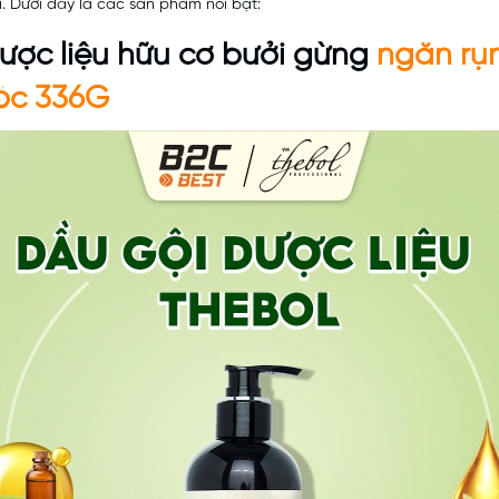
. Dưới đây là các sản phẩm nổi bật:
ược liệu hữu cơ bưởi gừng
ngăn rụ
tóc 336G