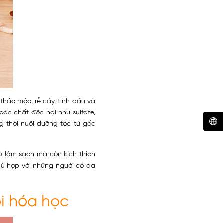
thảo mộc, rễ cây, tinh dầu và
ác chất độc hại như sulfate,
g thời nuôi dưỡng tóc từ gốc
p làm sạch mà còn kích thích
hù hợp với những người có da
ội hóa học