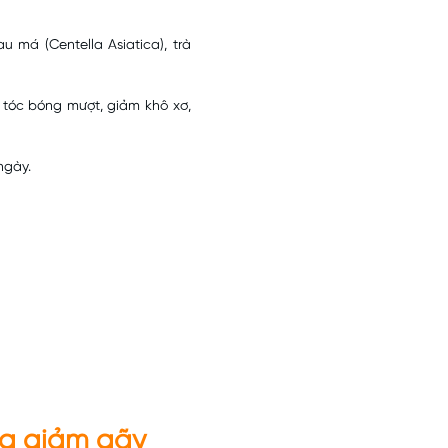
 má (Centella Asiatica), trà
tóc bóng mượt, giảm khô xơ,
ngày.
g giảm gãy