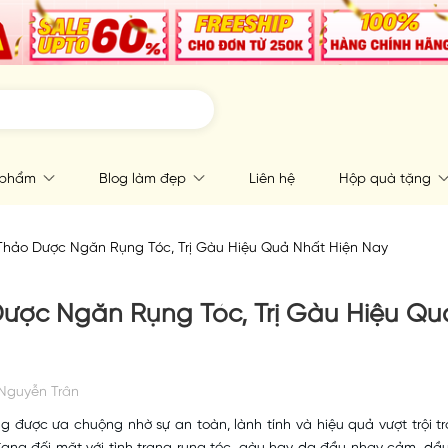
 phẩm
Blog làm đẹp
Liên hệ
Hộp quà tặng
Thảo Dược Ngăn Rụng Tóc, Trị Gàu Hiệu Quả Nhất Hiện Nay
ược Ngăn Rụng Tóc, Trị Gàu Hiệu Qu
Nguyễn Trân
 được ưa chuộng nhờ sự an toàn, lành tính và hiệu quả vượt trội t