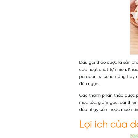
Dầu gội thảo dược là sản phẩ
các hoạt chất tự nhiên. Khá
paraben, silicone nặng hay 
đến ngọn.
Các thành phần thảo dược ph
mọc tóc, giảm gàu, cải thiệ
đầu nhạy cảm hoặc muốn tì
Lợi ích của
d