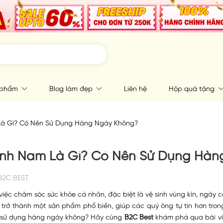
 phẩm
Blog làm đẹp
Liên hệ
Hộp quà tặng
Là Gì? Có Nên Sử Dụng Hàng Ngày Không?
Sinh Nam Là Gì? Có Nên Sử Dụng Hà
B2C BEST
iệc chăm sóc sức khỏe cá nhân, đặc biệt là vệ sinh vùng kín, ngày 
trở thành một sản phẩm phổ biến, giúp các quý ông tự tin hơn tron
n sử dụng hàng ngày không? Hãy cùng
B2C Best
khám phá qua bài viế