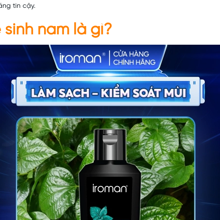
áng tin cậy.
 sinh
nam là gì?