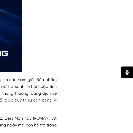
g kín của nam giới. Sản phẩm
ư trà xanh, lô hội hoặc tinh
g thông thường, dung dịch vệ
, giúp duy trì sự cân bằng vi
iiz, Best Man hay IROMAN, với
àng ngày mà còn hỗ trợ trong