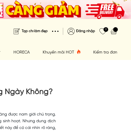
0
Tạp chí làm đẹp
Đăng nhập
HORECA
Khuyến mãi HOT
Kiểm tra đơn hàng
ng Ngày Không?
càng được nam giới chú trọng.
g sinh hoạt. Nhưng dung dịch
t này để có cái nhìn rõ ràng,