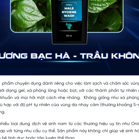
n phẩm chuyên dụng dành riêng cho việc làm sạch và chăm sóc vùn
i dạng gel, xà phòng lỏng hoặc bọt, với các thành phần tự nhiên nh
vi khuẩn và mùi hôi một cách nhẹ nhàng. Không giống như xà phòn
ù hợp với độ pH tự nhiên của vùng da nhạy cảm (thường khoảng 5-6)
ng.
 nhiều loại dung dịch vệ sinh nam từ các thương hiệu uy tín như On
p với từng nhu cầu cụ thể. Sản phẩm này không chỉ giúp vệ sinh h
hệ tình dục hoặc tập luyện thể thao.