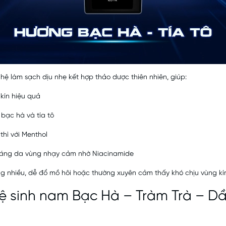
hệ làm sạch dịu nhẹ kết hợp thảo dược thiên nhiên, giúp:
 kín hiệu quả
bạc hà và tía tô
thì với Menthol
sáng da vùng nhạy cảm nhờ Niacinamide
g nhiều, dễ đổ mồ hôi hoặc thường xuyên cảm thấy khó chịu vùng kí
 sinh nam Bạc Hà – Tràm Trà
– Dầ