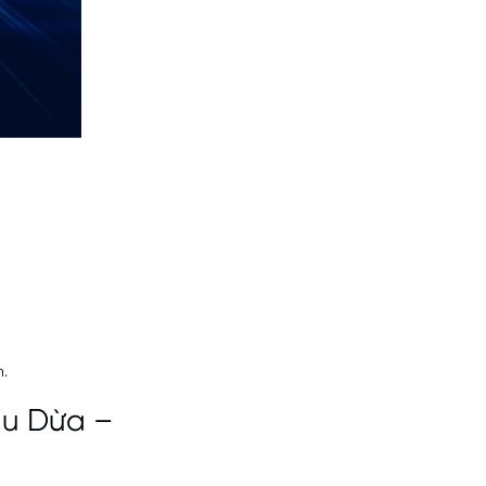
n.
u Dừa –