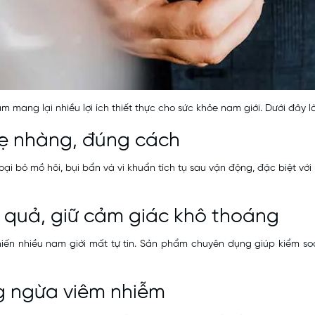
 mang lại nhiều lợi ích thiết thực cho sức khỏe nam giới. Dưới đây là 
hẹ nhàng, đúng cách
oại bỏ mồ hôi, bụi bẩn và vi khuẩn tích tụ sau vận động, đặc biệt với
u quả, giữ cảm giác khô thoáng
khiến nhiều nam giới mất tự tin. Sản phẩm chuyên dụng giúp kiểm s
ng ngừa viêm nhiễm