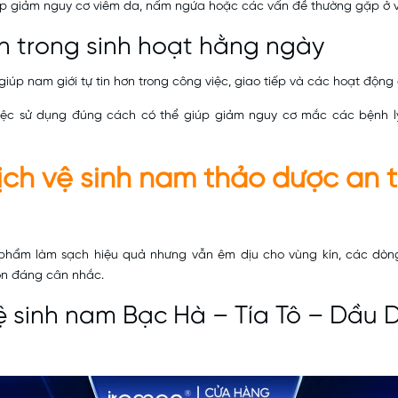
p giảm nguy cơ viêm da, nấm ngứa hoặc các vấn đề thường gặp ở v
tin trong sinh hoạt hằng ngày
giúp nam giới tự tin hơn trong công việc, giao tiếp và các hoạt động
việc sử dụng đúng cách có thể giúp giảm nguy cơ mắc các bệnh lý
ịch vệ sinh nam thảo dược an 
hẩm làm sạch hiệu quả nhưng vẫn êm dịu cho vùng kín, các dòng
ọn đáng cân nhắc.
 sinh nam Bạc Hà – Tía Tô
– Dầu 