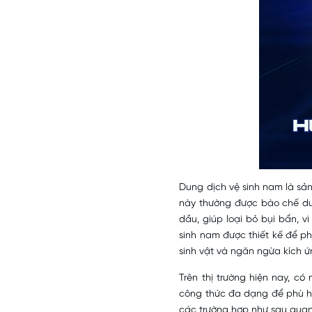
Dung dịch vệ sinh nam là sả
này thường được bào chế dướ
dầu, giúp loại bỏ bụi bẩn, 
sinh nam được thiết kế để ph
sinh vật và ngăn ngừa kích ứ
Trên thị trường hiện nay, có
công thức đa dạng để phù hợ
các trường hợp như sau quan 