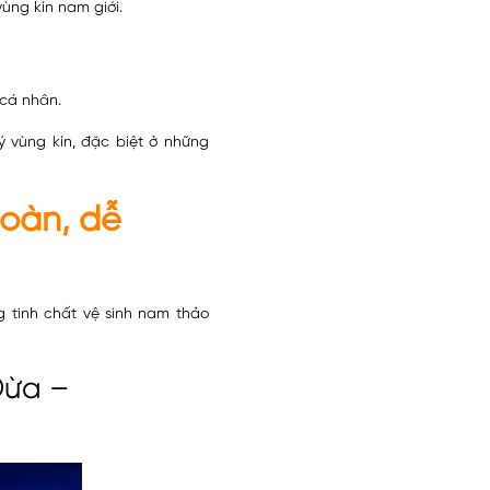
ùng kín nam giới.
 cá nhân.
 vùng kín, đặc biệt ở những
toàn, dễ
 tinh chất vệ sinh nam thảo
Dừa –