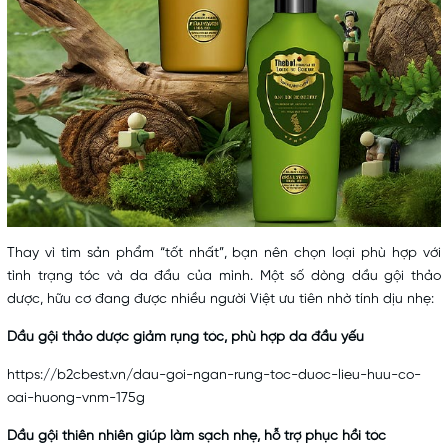
Thay vì tìm sản phẩm “tốt nhất”, bạn nên chọn loại phù hợp với
tình trạng tóc và da đầu của mình. Một số dòng dầu gội thảo
dược, hữu cơ đang được nhiều người Việt ưu tiên nhờ tính dịu nhẹ:
Dầu gội thảo dược giảm rụng tóc, phù hợp da đầu yếu
https://b2cbest.vn/dau-goi-ngan-rung-toc-duoc-lieu-huu-co-
oai-huong-vnm-175g
Dầu gội thiên nhiên giúp làm sạch nhẹ, hỗ trợ phục hồi tóc