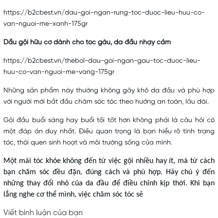
https://b2cbest.vn/dau-goi-ngan-rung-toc-duoc-lieu-huu-co-
van-nguoi-me-xanh-175gr
Dầu gội hữu cơ dành cho tóc gàu, da đầu nhạy cảm
https://b2cbest.vn/thebol-dau-goi-ngan-gau-toc-duoc-lieu-
huu-co-van-nguoi-me-vang-175gr
Những sản phẩm này thường không gây khô da đầu và phù hợp
với người mới bắt đầu chăm sóc tóc theo hướng an toàn, lâu dài.
Gội đầu buổi sáng hay buổi tối tốt hơn không phải là câu hỏi có
một đáp án duy nhất. Điều quan trọng là bạn hiểu rõ tình trạng
tóc, thói quen sinh hoạt và môi trường sống của mình.
Một mái tóc khỏe không đến từ việc gội nhiều hay ít, mà từ cách
bạn chăm sóc đều đặn, đúng cách và phù hợp. Hãy chú ý đến
những thay đổi nhỏ của da đầu để điều chỉnh kịp thời. Khi bạn
lắng nghe cơ thể mình, việc chăm sóc tóc sẽ
Viết bình luận của bạn