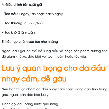
4. Điều chỉnh tần suất gội
- Tóc dầu:
1 ngày/lần hoặc cách ngày
- Tóc thường
: 2–3 lần/tuần
- Tóc khô:
2 lần/tuần
5. Kết hợp chăm sóc tóc nhẹ nhàng
Ngoài dầu gội, có thể bổ sung dầu xả hoặc sản phẩm dưỡng tóc
để giảm khô xơ, đặc biệt với tóc nhuộm hoặc tóc yếu.
Lưu ý quan trọng cho da đầu
nhạy cảm, dễ gàu
Nếu bạn thuộc nhóm da đầu nhạy cảm hoặc đang gặp tình trạng
gàu, ngứa, cần đặc biệt lưu ý:
Tránh gội đầu bằng nước quá nóng