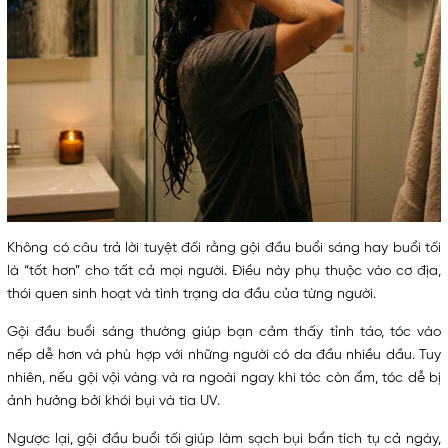
Không có câu trả lời tuyệt đối rằng gội đầu buổi sáng hay buổi tối
là “tốt hơn” cho tất cả mọi người. Điều này phụ thuộc vào cơ địa,
thói quen sinh hoạt và tình trạng da đầu của từng người.
Gội đầu buổi sáng thường giúp bạn cảm thấy tỉnh táo, tóc vào
nếp dễ hơn và phù hợp với những người có da đầu nhiều dầu. Tuy
nhiên, nếu gội vội vàng và ra ngoài ngay khi tóc còn ẩm, tóc dễ bị
ảnh hưởng bởi khói bụi và tia UV.
Ngược lại, gội đầu buổi tối giúp làm sạch bụi bẩn tích tụ cả ngày,