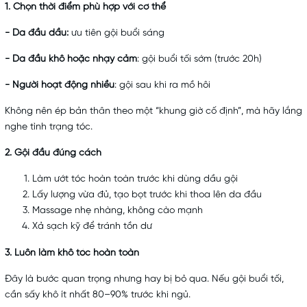
1. Chọn thời điểm phù hợp với cơ thể
- Da đầu dầu:
ưu tiên gội buổi sáng
- Da đầu khô hoặc nhạy cảm
: gội buổi tối sớm (trước 20h)
- Người hoạt động nhiều
: gội sau khi ra mồ hôi
Không nên ép bản thân theo một “khung giờ cố định”, mà hãy lắng
nghe tình trạng tóc.
2. Gội đầu đúng cách
Làm ướt tóc hoàn toàn trước khi dùng dầu gội
Lấy lượng vừa đủ, tạo bọt trước khi thoa lên da đầu
Massage nhẹ nhàng, không cào mạnh
Xả sạch kỹ để tránh tồn dư
3. Luôn làm khô tóc hoàn toàn
Đây là bước quan trọng nhưng hay bị bỏ qua. Nếu gội buổi tối,
cần sấy khô ít nhất 80–90% trước khi ngủ.