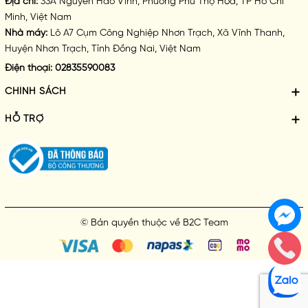
Địa chỉ:
33A Nguyễn Háo Vĩnh, Phường Phú Thọ Hòa, TP Hồ Chí
Minh, Việt Nam
Nhà máy:
Lô A7 Cụm Công Nghiệp Nhơn Trạch, Xã Vĩnh Thanh,
Huyện Nhơn Trạch, Tỉnh Đồng Nai, Việt Nam
Điện thoại:
02835590083
CHÍNH SÁCH
HỖ TRỢ
© Bản quyền thuộc về
B2C Team