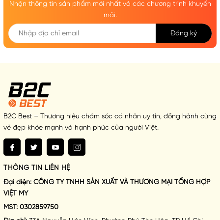
Nhận thông tin sản phẩm mới nhất và các chương trình khuyến
mãi.
Đăng ký
B2C Best – Thương hiệu chăm sóc cá nhân uy tín, đồng hành cùng
vẻ đẹp khỏe mạnh và hạnh phúc của người Việt.
THÔNG TIN LIÊN HỆ
Đại diện:
CÔNG TY TNHH SẢN XUẤT VÀ THƯƠNG MẠI TỔNG HỢP
VIỆT MY
MST:
0302859750