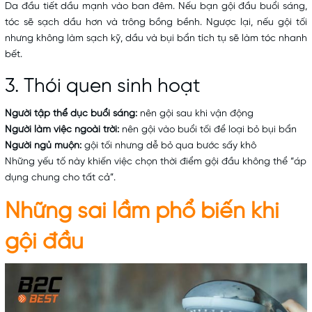
Da đầu tiết dầu mạnh vào ban đêm. Nếu bạn gội đầu buổi sáng,
tóc sẽ sạch dầu hơn và trông bồng bềnh. Ngược lại, nếu gội tối
nhưng không làm sạch kỹ, dầu và bụi bẩn tích tụ sẽ làm tóc nhanh
bết.
3. Thói quen sinh hoạt
Người tập thể dục buổi sáng:
nên gội sau khi vận động
Người làm việc ngoài trời:
nên gội vào buổi tối để loại bỏ bụi bẩn
Người ngủ muộn:
gội tối nhưng dễ bỏ qua bước sấy khô
Những yếu tố này khiến việc chọn thời điểm gội đầu không thể “áp
dụng chung cho tất cả”.
Những sai lầm phổ biến khi
gội đầu