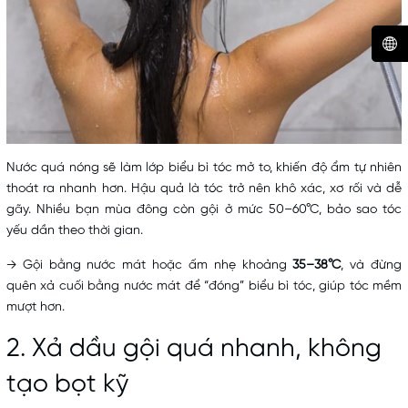
Nước quá nóng sẽ làm lớp biểu bì tóc mở to, khiến độ ẩm tự nhiên
thoát ra nhanh hơn. Hậu quả là tóc trở nên khô xác, xơ rối và dễ
gãy. Nhiều bạn mùa đông còn gội ở mức 50–60°C, bảo sao tóc
yếu dần theo thời gian.
→ Gội bằng nước mát hoặc ấm nhẹ khoảng
35–38°C
, và đừng
quên xả cuối bằng nước mát để “đóng” biểu bì tóc, giúp tóc mềm
mượt hơn.
2. Xả dầu gội quá nhanh, không
tạo bọt kỹ