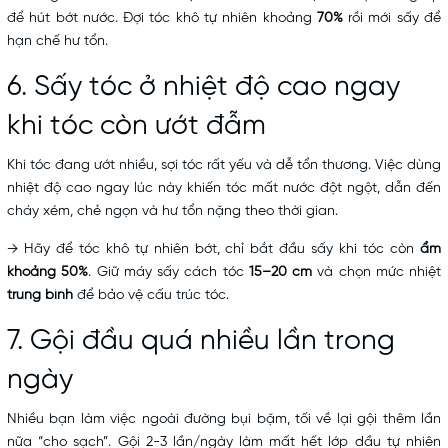
để hút bớt nước. Đợi tóc khô tự nhiên khoảng
70%
rồi mới sấy để
hạn chế hư tổn.
6. Sấy tóc ở nhiệt độ cao ngay
khi tóc còn ướt đẫm
Khi tóc đang ướt nhiều, sợi tóc rất yếu và dễ tổn thương. Việc dùng
nhiệt độ cao ngay lúc này khiến tóc mất nước đột ngột, dẫn đến
cháy xém, chẻ ngọn và hư tổn nặng theo thời gian.
→ Hãy để tóc khô tự nhiên bớt, chỉ bắt đầu sấy khi tóc còn
ẩm
khoảng 50%
. Giữ máy sấy cách tóc
15–20 cm
và chọn mức nhiệt
trung bình
để bảo vệ cấu trúc tóc.
7. Gội đầu quá nhiều lần trong
ngày
Nhiều bạn làm việc ngoài đường bụi bặm, tối về lại gội thêm lần
nữa “cho sạch”. Gội 2-3 lần/ngày làm mất hết lớp dầu tự nhiên