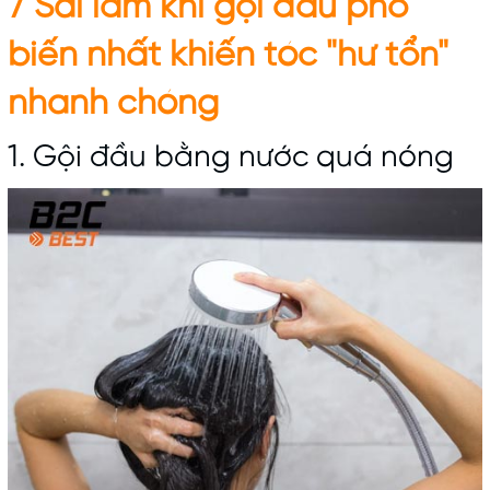
7 Sai lầm khi gội đầu phổ
biến nhất khiến tóc "hư tổn"
nhanh chóng
1. Gội đầu bằng nước quá nóng