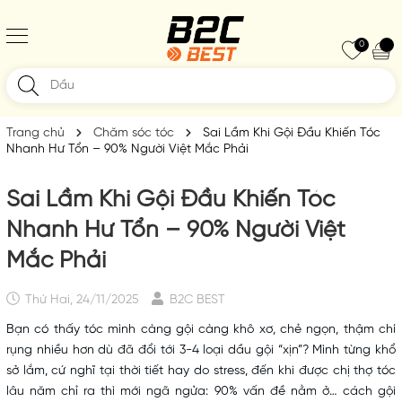
0
Trang chủ
Chăm sóc tóc
Sai Lầm Khi Gội Đầu Khiến Tóc
Nhanh Hư Tổn – 90% Người Việt Mắc Phải
Sai Lầm Khi Gội Đầu Khiến Tóc
Nhanh Hư Tổn – 90% Người Việt
Mắc Phải
Thứ Hai, 24/11/2025
B2C BEST
Bạn có thấy tóc mình càng gội càng khô xơ, chẻ ngọn, thậm chí
rụng nhiều hơn dù đã đổi tới 3-4 loại dầu gội “xịn”? Mình từng khổ
sở lắm, cứ nghĩ tại thời tiết hay do stress, đến khi được chị thợ tóc
lâu năm chỉ ra thì mới ngã ngửa: 90% vấn đề nằm ở… cách gội