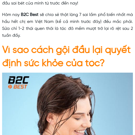
đầu sai bét của mình từ trước đến nay!
Hôm nay
B2C Best
sẽ chia sẻ thật lòng 7 sai lầm phổ biến nhất mà
hầu hết chị em Việt Nam (kể cả mình trước đây) đều mắc phải.
Sửa chỉ 1-2 thói quen thôi là tóc đã mềm mượt trở lại rõ rệt sau 2
tuần đấy.
Vì sao
cách gội đầu
lại quyết
định sức khỏe của tóc?