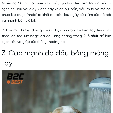
Nhiều người có thói quen cho dầu gội trực tiếp lên tóc ướt rồi xả
sạch chỉ sau vài giây. Cách này khiến bụi bẩn, dầu thừa và mồ hôi
chưa kịp được “nhấc” ra khỏi da đầu, lâu ngày còn làm tóc dễ bết
và nhanh bẩn trở lại.
→
Lấy một lượng dầu gội vừa đủ, đánh bọt kỹ trên tay trước khi
thoa lên tóc. Massage da đầu nhẹ nhàng trong
2–3 phút
để làm
sạch sâu và giúp tóc thông thoáng hơn.
3. Cào mạnh da đầu bằng móng
tay