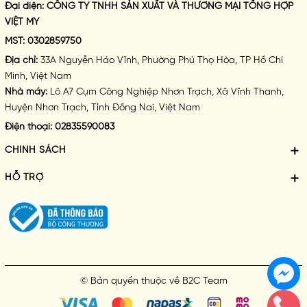
Đại diện:
CÔNG TY TNHH SẢN XUẤT VÀ THƯƠNG MẠI TỔNG HỢP
VIỆT MY
MST:
0302859750
Địa chỉ:
33A Nguyễn Háo Vĩnh, Phường Phú Thọ Hòa, TP Hồ Chí
Minh, Việt Nam
Nhà máy:
Lô A7 Cụm Công Nghiệp Nhơn Trạch, Xã Vĩnh Thanh,
Huyện Nhơn Trạch, Tỉnh Đồng Nai, Việt Nam
Điện thoại:
02835590083
CHÍNH SÁCH
HỖ TRỢ
© Bản quyền thuộc về
B2C Team