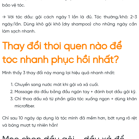
bảo vệ tóc.
→ Với tóc dầu: gội cách ngày 1 lần là đủ. Tóc thường/khô: 2-3
ngày/lần. Dùng khô gội khô (dry shampoo) cho những ngày cần
làm sạch nhanh.
Thay đổi thói quen nào để
tóc nhanh phục hồi nhất?
Mình thấy 3 thay đổi này mang lại hiệu quả nhanh nhất:
Chuyển sang nước mát khi gội và xả cuối.
Massage da đầu bằng đầu ngón tay + đánh bọt dầu gội kỹ.
Chỉ thoa dầu xả từ phần giữa tóc xuống ngọn + dùng khăn
microfiber.
Chỉ sau 10 ngày áp dụng là tóc mình đã mềm hơn, bớt rụng rõ rệt
và bóng mượt tự nhiên hẳn!