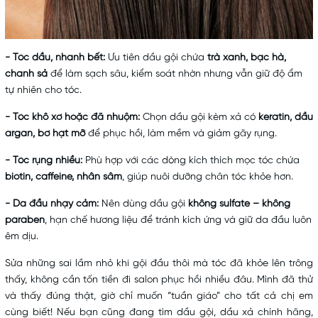
- Tóc dầu, nhanh bết:
Ưu tiên dầu gội chứa
trà xanh, bạc hà,
chanh sả
để làm sạch sâu, kiểm soát nhờn nhưng vẫn giữ độ ẩm
tự nhiên cho tóc.
- Tóc khô xơ hoặc đã nhuộm:
Chọn dầu gội kèm xả có
keratin, dầu
argan, bơ hạt mỡ
để phục hồi, làm mềm và giảm gãy rụng.
- Tóc rụng nhiều:
Phù hợp với các dòng kích thích mọc tóc chứa
biotin, caffeine, nhân sâm
, giúp nuôi dưỡng chân tóc khỏe hơn.
- Da đầu nhạy cảm:
Nên dùng
dầu gội
không sulfate – không
paraben
, hạn chế hương liệu để tránh kích ứng và giữ da đầu luôn
êm dịu.
Sửa những sai lầm nhỏ khi gội đầu thôi mà tóc đã khỏe lên trông
thấy, không cần tốn tiền đi salon phục hồi nhiều đâu. Mình đã thử
và thấy đúng thật, giờ chỉ muốn “tuần giáo” cho tất cả chị em
cùng biết!
Nếu bạn cũng đang tìm dầu gội, dầu xả chính hãng,