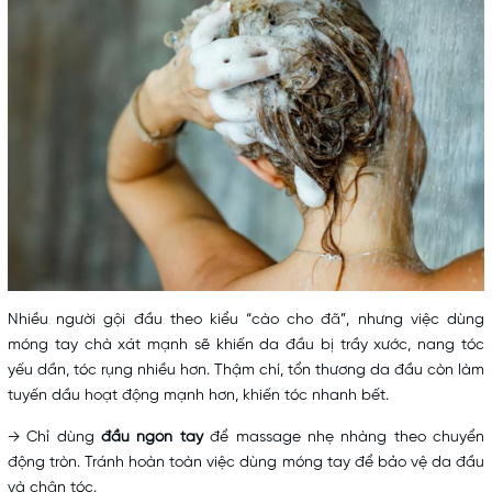
Nhiều người gội đầu theo kiểu “cào cho đã”, nhưng việc dùng
móng tay chà xát mạnh sẽ khiến da đầu bị trầy xước, nang tóc
yếu dần, tóc rụng nhiều hơn. Thậm chí, tổn thương da đầu còn làm
tuyến dầu hoạt động mạnh hơn, khiến tóc nhanh bết.
→ Chỉ dùng
đầu ngón tay
để massage nhẹ nhàng theo chuyển
động tròn. Tránh hoàn toàn việc dùng móng tay để bảo vệ da đầu
và chân tóc.