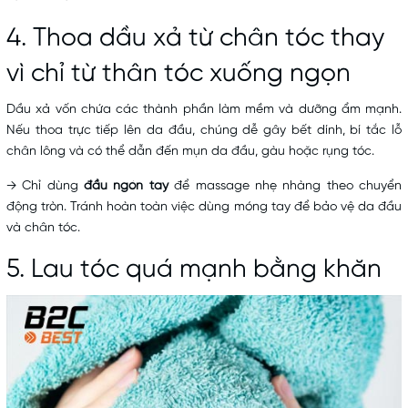
4. Thoa dầu xả từ chân tóc thay
vì chỉ từ thân tóc xuống ngọn
Dầu xả vốn chứa các thành phần làm mềm và dưỡng ẩm mạnh.
Nếu thoa trực tiếp lên da đầu, chúng dễ gây bết dính, bí tắc lỗ
chân lông và có thể dẫn đến mụn da đầu, gàu hoặc rụng tóc.
→ Chỉ dùng
đầu ngón tay
để massage nhẹ nhàng theo chuyển
động tròn. Tránh hoàn toàn việc dùng móng tay để bảo vệ da đầu
và chân tóc.
5. Lau tóc quá mạnh bằng khăn