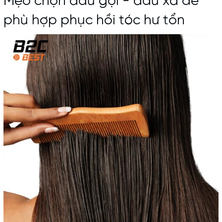
Mẹo chọn
dầu gội
- dầu xả để
phù hợp phục hồi tóc hư tổn