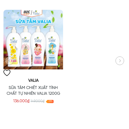
ngày.
2. SỮA TẮM CHIẾT XUẤT
HẢI MÃ, TẢO BIỂN,
VITAMIN E
VALIA
SỮA TẮM CHIẾT XUẤT TÍNH
CHẤT TỰ NHIÊN VALIA 1200G
136.000₫
149.000₫
-9%