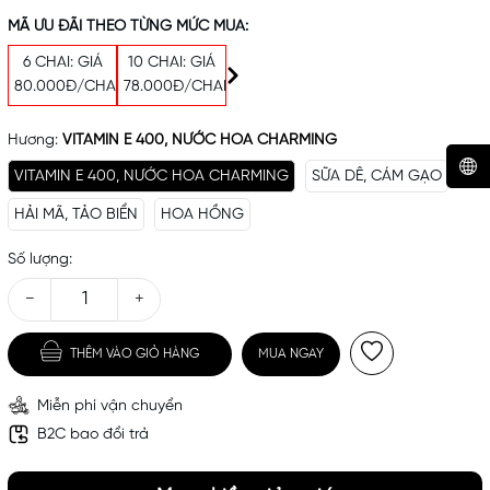
MÃ ƯU ĐÃI THEO TỪNG MỨC MUA:
6 CHAI: GIÁ
10 CHAI: GIÁ
80.000Đ/CHAI
78.000Đ/CHAI
Hương:
VITAMIN E 400, NƯỚC HOA CHARMING
VITAMIN E 400, NƯỚC HOA CHARMING
SỮA DÊ, CÁM GẠO
HẢI MÃ, TẢO BIỂN
HOA HỒNG
Mã khuyến mãi:
Số lượng:
Điều kiện:
−
+
THÊM VÀO GIỎ HÀNG
MUA NGAY
Miễn phí vận chuyển
B2C bao đổi trả