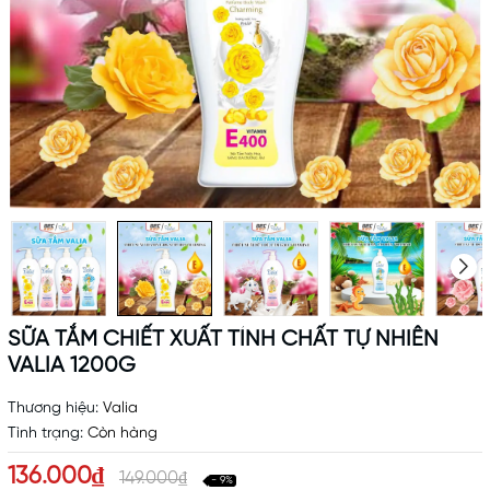
SỮA TẮM CHIẾT XUẤT TÍNH CHẤT TỰ NHIÊN
VALIA 1200G
Thương hiệu:
Valia
Tình trạng:
Còn hàng
136.000₫
149.000₫
- 9%