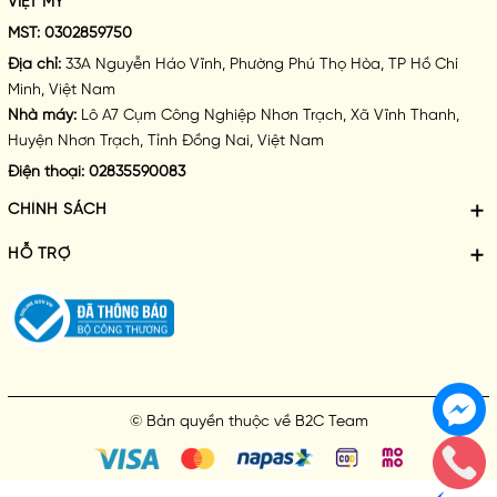
VIỆT MY
MST:
0302859750
Địa chỉ:
33A Nguyễn Háo Vĩnh, Phường Phú Thọ Hòa, TP Hồ Chí
Minh, Việt Nam
Nhà máy:
Lô A7 Cụm Công Nghiệp Nhơn Trạch, Xã Vĩnh Thanh,
Huyện Nhơn Trạch, Tỉnh Đồng Nai, Việt Nam
Điện thoại:
02835590083
CHÍNH SÁCH
HỖ TRỢ
© Bản quyền thuộc về
B2C Team