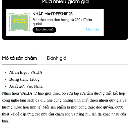
Mua nhiều giảm giá
NHẬP MÃ:FREESHIP25
Freeship cho đơn hàng từ 250k (Toàn
FS25
quốc).
Điều kiện
Sao chép mã
Mô tả sản phẩm
Đánh giá
Nhãn hiệu:
VALIA
Dung tích:
1200g
Xuất xứ:
Việt Nam.
Nhãn hiệu
VALIA
tự hào giới thiệu bộ sưu tập sữa tắm dưỡng thể, kết hợp
công nghệ làm sạch da dịu nhẹ cùng những tinh chất thiên nhiên quý giá và
hương nước hoa tinh tế. Mỗi sản phẩm là một công thức độc quyền, được
thiết kế để đáp ứng các nhu cầu chăm sóc và nâng niu làn da khác nhau của
bạn.