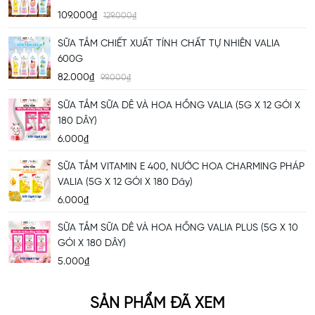
109.000₫
129.000₫
SỮA TẮM CHIẾT XUẤT TÍNH CHẤT TỰ NHIÊN VALIA
600G
82.000₫
99.000₫
SỮA TẮM SỮA DÊ VÀ HOA HỒNG VALIA (5G X 12 GÓI X
180 DÂY)
6.000₫
SỮA TẮM VITAMIN E 400, NƯỚC HOA CHARMING PHÁP
VALIA (5G X 12 GÓI X 180 Dây)
6.000₫
Đặc Trưng:
Hương Nước Hoa Charming
ngọt ngào, lãng mạn, thanh
SỮA TẮM SỮA DÊ VÀ HOA HỒNG VALIA PLUS (5G X 10
lịch.
GÓI X 180 DÂY)
Thành Phần Chính:
Vitamin E 400, Chiết xuất Cam Thảo
5.000₫
(Glycyrrhiza Glabra), Chiết xuất Hoa Hồng (Rosa Centifolia).
Công Dụng Nổi Bật:
Làm sạch da, chống oxy hóa, dưỡng ẩm và
lưu
hương thơm quyến rũ
từ tinh dầu nước hoa Pháp cao cấp suốt cả
SẢN PHẨM ĐÃ XEM