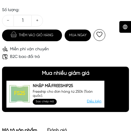
Số lượng:
−
+
THÊM VÀO GIỎ HÀNG
MUA NGAY
Mã khuyến mãi:
Miễn phí vận chuyển
Điều kiện:
B2C bao đổi trả
Mua nhiều giảm giá
NHẬP MÃ:FREESHIP25
Freeship cho đơn hàng từ 250k (Toàn
FS25
quốc).
Điều kiện
Sao chép mã
Mô tả sản phẩm
Đánh giá