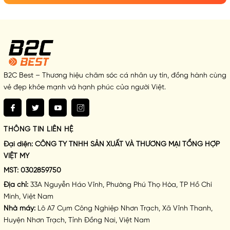
B2C Best – Thương hiệu chăm sóc cá nhân uy tín, đồng hành cùng
vẻ đẹp khỏe mạnh và hạnh phúc của người Việt.
THÔNG TIN LIÊN HỆ
Đại diện:
CÔNG TY TNHH SẢN XUẤT VÀ THƯƠNG MẠI TỔNG HỢP
VIỆT MY
MST:
0302859750
Địa chỉ:
33A Nguyễn Háo Vĩnh, Phường Phú Thọ Hòa, TP Hồ Chí
✅
Không chứa Paraben
Minh, Việt Nam
✅
Không chứa kim loại nặng (chì, thủy ngân, asen)
Nhà máy:
Lô A7 Cụm Công Nghiệp Nhơn Trạch, Xã Vĩnh Thanh,
Huyện Nhơn Trạch, Tỉnh Đồng Nai, Việt Nam
✅
Không thử nghiệm trên động vật