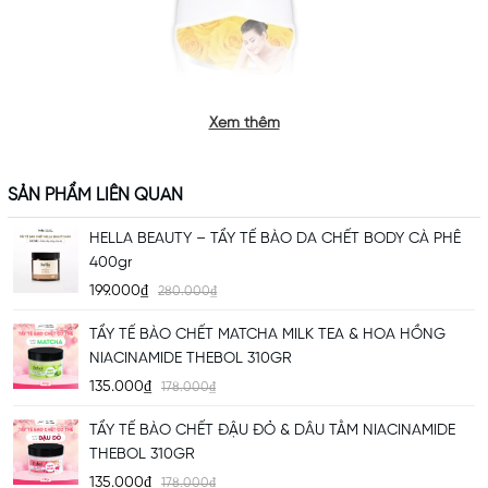
Xem thêm
SẢN PHẨM LIÊN QUAN
HELLA BEAUTY – TẨY TẾ BÀO DA CHẾT BODY CÀ PHÊ
400gr
THÀNH PHẦN NỔI BẬT
SỮA
199.000₫
280.000₫
TẮM
THẢO DƯỢC HOA
TẨY TẾ BÀO CHẾT MATCHA MILK TEA & HOA HỒNG
NIACINAMIDE THEBOL 310GR
HỒNG VÀNG
135.000₫
178.000₫
Rosa Centifolia Flower Extract (Chiết xuất hoa hồng vàng):
giúp
TẨY TẾ BÀO CHẾT ĐẬU ĐỎ & DÂU TẰM NIACINAMIDE
da mềm mại, mang lại cảm giác tươi tắn và hương thơm thanh lịch.
THEBOL 310GR
Panax Ginseng Root Extract (Chiết xuất nhân sâm):
hỗ trợ nuôi
135.000₫
178.000₫