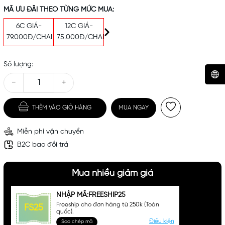
MÃ ƯU ĐÃI THEO TỪNG MỨC MUA:
6C GIÁ-
12C GIÁ-
79.000Đ/CHAI
75.000Đ/CHAI
Số lượng:
−
+
Mã khuyến mãi:
THÊM VÀO GIỎ HÀNG
MUA NGAY
Điều kiện:
Miễn phí vận chuyển
B2C bao đổi trả
Mua nhiều giảm giá
NHẬP MÃ:FREESHIP25
Freeship cho đơn hàng từ 250k (Toàn
FS25
quốc).
Điều kiện
Sao chép mã