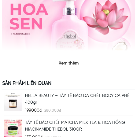
Xem thêm
SẢN PHẨM LIÊN QUAN
HELLA BEAUTY – TẨY TẾ BÀO DA CHẾT BODY CÀ PHÊ
400gr
Đặc điểm nổi bật :
199.000₫
280.000₫
-
Công thức làm sạch dịu nhẹ, giúp loại bỏ bụi bẩn và mồ hôi mà
TẨY TẾ BÀO CHẾT MATCHA MILK TEA & HOA HỒNG
không gây cảm giác khô da
NIACINAMIDE THEBOL 310GR