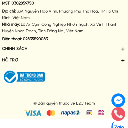
- Làm sạch cơ thể
MST:
0302859750
- Giúp da mềm mịn căng bóng đẹp rạng rỡ
Địa chỉ:
33A Nguyễn Háo Vĩnh, Phường Phú Thọ Hòa, TP Hồ Chí
Minh, Việt Nam
- Lưu hương thơm lâu tự nhiên
Nhà máy:
Lô A7 Cụm Công Nghiệp Nhơn Trạch, Xã Vĩnh Thanh,
Huyện Nhơn Trạch, Tỉnh Đồng Nai, Việt Nam
- Dưỡng da ẩm mịn, sáng hồng mịn màng
Điện thoại:
02835590083
Cách dùng:
CHÍNH SÁCH
HỖ TRỢ
© Bản quyền thuộc về
B2C Team