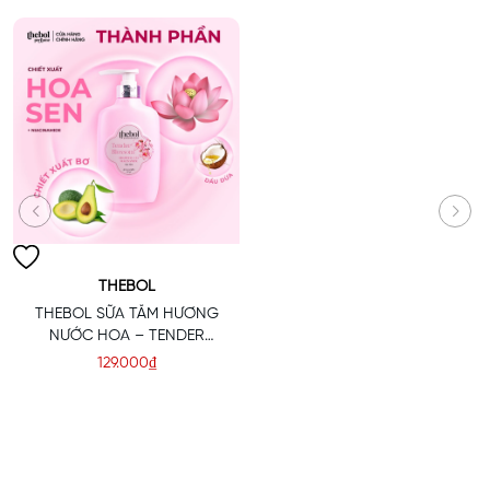
BLOSSOM
THEBOL
THEBOL SỮA TẮM HƯƠNG
NƯỚC HOA – TENDER
BLOSSOM
129.000₫