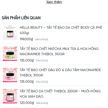
Xem thêm
SẢN PHẨM LIÊN QUAN
HELLA BEAUTY – TẨY TẾ BÀO DA CHẾT BODY CÀ PHÊ
THÀNH PHẦN
SỮA TẮM TINH CHẤT
– AN TOÀN CHO MỌI LÀN
400gr
199.000₫
280.000₫
DA
TẨY TẾ BÀO CHẾT MATCHA MILK TEA & HOA HỒNG
Với bảng thành phần chiết xuất từ tự nhiên và tinh chất dưỡng cao cấp như:
NIACINAMIDE THEBOL 310GR
135.000₫
ü
Sữa dê (Goat Milk) – Dưỡng ẩm, làm mềm mịn da, giàu protein tự nhiên
178.000₫
và vitamin.
TẨY TẾ BÀO CHẾT ĐẬU ĐỎ & DÂU TẰM NIACINAMIDE
THEBOL 310GR
ü
Ngọc trai thủy phân (Hydrolyzed Pearl) – Tăng sáng, giúp da đều màu và
mịn màng hơn.
135.000₫
178.000₫
ü
Tinh chất cam thảo (Glycyrrhiza Glabra Root Extract) – Làm dịu da, hỗ
TẨY TẾ BÀO DA CHẾT THEBOL 320GR - MUỐI HỒNG
HOA ANH ĐÀO
trợ chống oxy hóa.
120.000₫
168.000₫
ü
Chiết xuất hoa hồng Rosa Centifolia, hoa cúc, và Vitamin E – Giúp phục