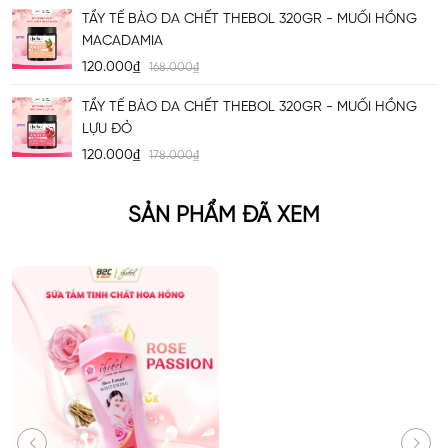
hồi và bảo vệ hàng rào tự nhiên của da.
TẨY TẾ BÀO DA CHẾT THEBOL 320GR - MUỐI HỒNG
MACADAMIA
120.000₫
168.000₫
CÔNG DỤNG NỔI BẬT
SỮA TẮM THEBOL
TẨY TẾ BÀO DA CHẾT THEBOL 320GR - MUỐI HỒNG
LỰU ĐỎ
120.000₫
178.000₫
SẢN PHẨM ĐÃ XEM