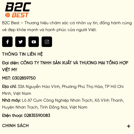
B2C Best – Thương hiệu chăm sóc cá nhân uy tín, đồng hành cùng
vẻ đẹp khỏe mạnh và hạnh phúc của người Việt.
THÔNG TIN LIÊN HỆ
Đại diện:
CÔNG TY TNHH SẢN XUẤT VÀ THƯƠNG MẠI TỔNG HỢP
VIỆT MY
✅
Không chứa màu tổng hợp, không Sulfate
MST:
0302859750
Địa chỉ:
33A Nguyễn Háo Vĩnh, Phường Phú Thọ Hòa, TP Hồ Chí
✅
Không chì, thủy ngân, asen và các kim loại nặng
Minh, Việt Nam
✅
Không Paraben – an toàn cho da nhạy cảm
Nhà máy:
Lô A7 Cụm Công Nghiệp Nhơn Trạch, Xã Vĩnh Thanh,
Huyện Nhơn Trạch, Tỉnh Đồng Nai, Việt Nam
✅
Không thử nghiệm trên động vật
Điện thoại:
02835590083
✅
Không chứa vi hạt nhựa – thân thiện môi trường
CHÍNH SÁCH