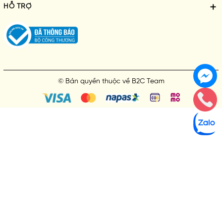
HƯỚNG DẪN SỬ DỤNG SỮA TẮM
THEBOL
HỖ TRỢ
© Bản quyền thuộc về
B2C Team