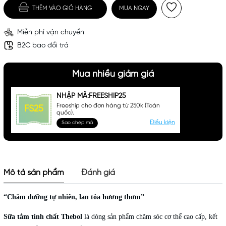
THÊM VÀO GIỎ HÀNG
MUA NGAY
Miễn phí vận chuyển
B2C bao đổi trả
Mua nhiều giảm giá
NHẬP MÃ:FREESHIP25
Freeship cho đơn hàng từ 250k (Toàn
FS25
quốc).
Điều kiện
Sao chép mã
Mô tả sản phẩm
Đánh giá
“Chăm dưỡng tự nhiên, lan tỏa hương thơm”
Sữa tắm tinh chất Thebol
là dòng sản phẩm chăm sóc cơ thể cao cấp, kết