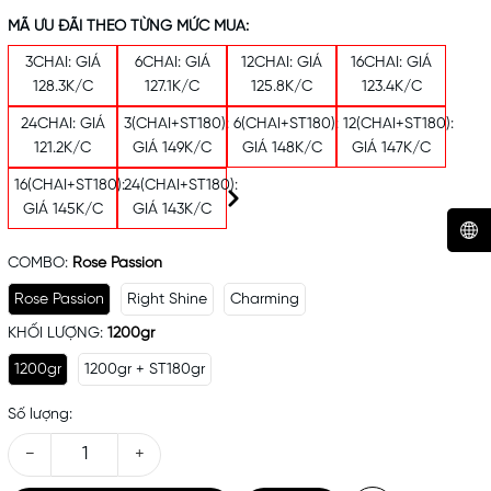
MÃ ƯU ĐÃI THEO TỪNG MỨC MUA:
3CHAI: GIÁ
6CHAI: GIÁ
12CHAI: GIÁ
16CHAI: GIÁ
128.3K/C
127.1K/C
125.8K/C
123.4K/C
24CHAI: GIÁ
3(CHAI+ST180):
6(CHAI+ST180):
12(CHAI+ST180):
121.2K/C
GIÁ 149K/C
GIÁ 148K/C
GIÁ 147K/C
16(CHAI+ST180):
24(CHAI+ST180):
GIÁ 145K/C
GIÁ 143K/C
COMBO:
Rose Passion
Mã khuyến mãi:
Rose Passion
Right Shine
Charming
Điều kiện:
KHỐI LƯỢNG:
1200gr
1200gr
1200gr + ST180gr
Số lượng:
−
+