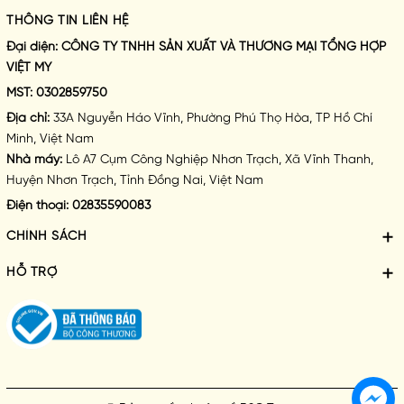
THÔNG TIN LIÊN HỆ
Đại diện:
CÔNG TY TNHH SẢN XUẤT VÀ THƯƠNG MẠI TỔNG HỢP
VIỆT MY
MST:
0302859750
Địa chỉ:
33A Nguyễn Háo Vĩnh, Phường Phú Thọ Hòa, TP Hồ Chí
Minh, Việt Nam
Nhà máy:
Lô A7 Cụm Công Nghiệp Nhơn Trạch, Xã Vĩnh Thanh,
Huyện Nhơn Trạch, Tỉnh Đồng Nai, Việt Nam
Điện thoại:
02835590083
CHÍNH SÁCH
HỖ TRỢ