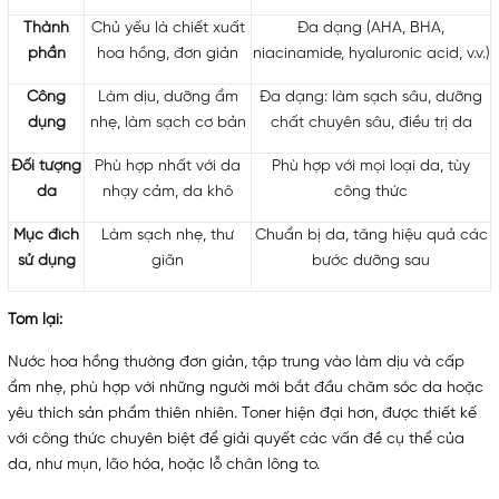
Thành
Chủ yếu là chiết xuất
Đa dạng (AHA, BHA,
phần
hoa hồng, đơn giản
niacinamide, hyaluronic acid, v.v.)
Công
Làm dịu, dưỡng ẩm
Đa dạng: làm sạch sâu, dưỡng
dụng
nhẹ, làm sạch cơ bản
chất chuyên sâu, điều trị da
Đối tượng
Phù hợp nhất với da
Phù hợp với mọi loại da, tùy
da
nhạy cảm, da khô
công thức
Mục đích
Làm sạch nhẹ, thư
Chuẩn bị da, tăng hiệu quả các
sử dụng
giãn
bước dưỡng sau
Tóm lại:
Nước hoa hồng thường đơn giản, tập trung vào làm dịu và cấp
ẩm nhẹ, phù hợp với những người mới bắt đầu chăm sóc da hoặc
yêu thích sản phẩm thiên nhiên.
Toner hiện đại hơn, được thiết kế
với công thức chuyên biệt để giải quyết các vấn đề cụ thể của
da, như mụn, lão hóa, hoặc lỗ chân lông to.