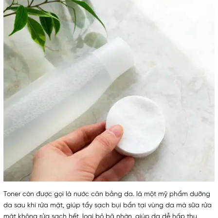
Toner còn được gọi là nước cân bằng da. là một mỹ phẩm dưỡng
da sau khi rửa mặt, giúp tẩy sạch bụi bẩn tại vùng da mà sữa rửa
mặt không rửa sạch hết, loại bỏ bã nhờn, giúp da dễ hấp thu