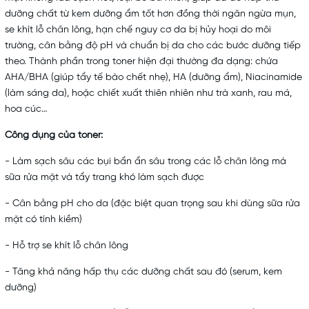
dưỡng chất từ
kem dưỡng ẩm
tốt hơn đồng thời ngăn ngừa mụn,
se khít lỗ chân lông, hạn chế nguy cơ da bị hủy hoại do môi
trường, cân bằng độ pH và chuẩn bị da cho các bước dưỡng tiếp
theo. Thành phần trong toner hiện đại thường đa dạng: chứa
AHA/BHA (giúp
tẩy tế bào chết
nhẹ), HA (dưỡng ẩm), Niacinamide
(làm sáng da), hoặc chiết xuất thiên nhiên như trà xanh, rau má,
hoa cúc…
Công dụng của toner:
- Làm sạch sâu các bụi bẩn ẩn sâu trong các lỗ chân lông mà
sữa rửa mặt và tẩy trang khó làm sạch được
- Cân bằng pH cho da (đặc biệt quan trọng sau khi dùng sữa rửa
mặt có tính kiềm)
- Hỗ trợ se khít lỗ chân lông
- Tăng khả năng hấp thụ các dưỡng chất sau đó (serum, kem
dưỡng)