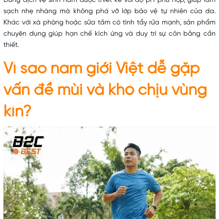
Dung dịch vệ sinh nam được thiết kế với độ pH phù hợp, giúp làm
sạch nhẹ nhàng mà không phá vỡ lớp bảo vệ tự nhiên của da.
Khác với xà phòng hoặc sữa tắm có tính tẩy rửa mạnh, sản phẩm
chuyên dụng giúp hạn chế kích ứng và duy trì sự cân bằng cần
thiết.
Vì sao nam giới Việt dễ gặp
vấn đề mùi và khó chịu vùng
kín?