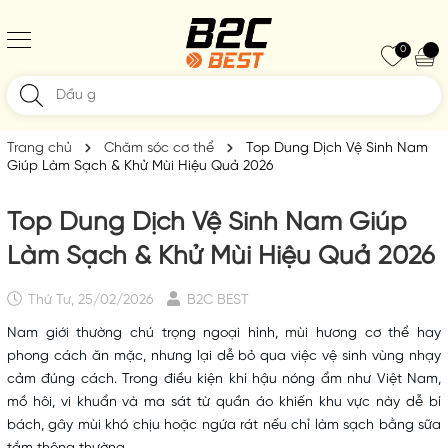
0
Trang chủ
Chăm sóc cơ thể
Top Dung Dịch Vệ Sinh Nam
Giúp Làm Sạch & Khử Mùi Hiệu Quả 2026
Top Dung Dịch Vệ Sinh Nam Giúp
Làm Sạch & Khử Mùi Hiệu Quả 2026
Thứ Tư, 25/02/2026
B2C BEST
Nam giới thường chú trọng ngoại hình, mùi hương cơ thể hay
phong cách ăn mặc, nhưng lại dễ bỏ qua việc vệ sinh vùng nhạy
cảm đúng cách. Trong điều kiện khí hậu nóng ẩm như Việt Nam,
mồ hôi, vi khuẩn và ma sát từ quần áo khiến khu vực này dễ bí
bách, gây mùi khó chịu hoặc ngứa rát nếu chỉ làm sạch bằng sữa