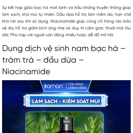
Sự kết hợp giữa bạc hà mát lạnh và trầu không truyền thống giúp
làm sạch, khử mùi tự nhiên. Dầu dừa hỗ trợ làm mềm da, hạn chế
khô rát sau khi sử dụng. Niacinamide giúp củng cố hàng rào bảo
vệ da, hỗ trợ giảm kích ứng nhẹ và duy trì cảm giác thoải mái lâu
dài. Phù hợp với người vận động nhiều hoặc dễ đổ mồ hôi.
Dung dịch vệ sinh nam bạc hà –
tràm trà – dầu dừa –
Niacinamide