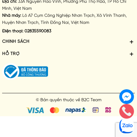
Địa chỉ:
33A Nguyễn Háo Vĩnh, Phường Phú Thọ Hòa, TP Hồ Chí
Minh, Việt Nam
Nhà máy:
Lô A7 Cụm Công Nghiệp Nhơn Trạch, Xã Vĩnh Thanh,
Huyện Nhơn Trạch, Tỉnh Đồng Nai, Việt Nam
Điện thoại:
02835590083
CHÍNH SÁCH
HỖ TRỢ
© Bản quyền thuộc về
B2C Team