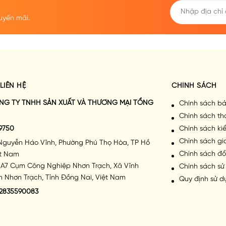
uyến mãi.
LIÊN HỆ
CHÍNH SÁCH
NG TY TNHH SẢN XUẤT VÀ THƯƠNG MẠI TỔNG
Chính sách bả
Chính sách th
9750
Chính sách k
Chính sách g
Nguyễn Háo Vĩnh, Phường Phú Thọ Hòa, TP Hồ
Chính sách đổ
ệt Nam
A7 Cụm Công Nghiệp Nhơn Trạch, Xã Vĩnh
Chính sách sử
 Nhơn Trạch, Tỉnh Đồng Nai, Việt Nam
Quy định sử d
2835590083