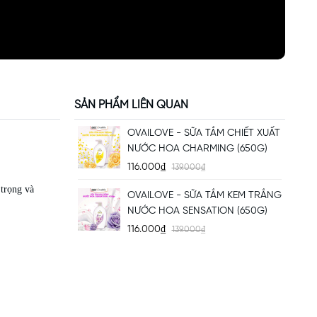
SẢN PHẨM LIÊN QUAN
OVAILOVE - SỮA TẮM CHIẾT XUẤT
NƯỚC HOA CHARMING (650G)
116.000₫
139.000₫
trọng và
OVAILOVE - SỮA TẮM KEM TRẮNG
NƯỚC HOA SENSATION (650G)
116.000₫
139.000₫