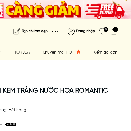
0
Tạp chí làm đẹp
Đăng nhập
HORECA
Khuyến mãi HOT
Kiểm tra đơn hàng
ẮM KEM TRẮNG NƯỚC HOA ROMANTIC
ạng:
Hết hàng
₫
- 17%