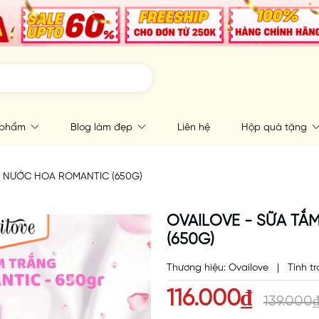
 phẩm
Blog làm đẹp
Liên hệ
Hộp quà tặng
G NƯỚC HOA ROMANTIC (650G)
OVAILOVE - SỮA T
(650G)
Thương hiệu:
Ovailove
|
Tình tr
116.000₫
139.000