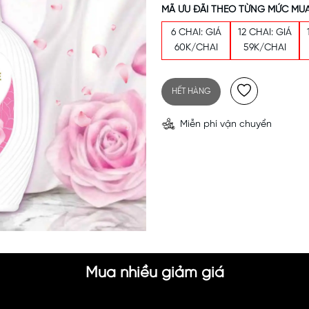
MÃ ƯU ĐÃI THEO TỪNG MỨC MUA
6 CHAI: GIÁ
12 CHAI: GIÁ
60K/CHAI
59K/CHAI
HẾT HÀNG
Miễn phí vận chuyển
Mã khuyến mãi:
Mua nhiều giảm giá
Điều kiện: