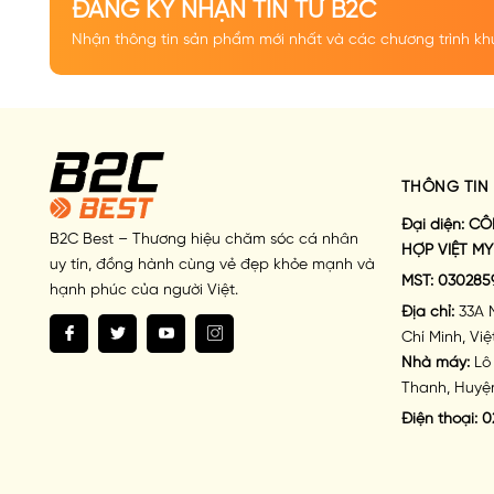
ĐĂNG KÝ NHẬN TIN TỪ B2C
Nhận thông tin sản phẩm mới nhất và các chương trình kh
THÔNG TIN 
Đại diện:
CÔ
B2C Best – Thương hiệu chăm sóc cá nhân
HỢP VIỆT MY
uy tín, đồng hành cùng vẻ đẹp khỏe mạnh và
MST:
030285
hạnh phúc của người Việt.
Địa chỉ:
33A 
Chí Minh, Vi
Nhà máy:
Lô 
Thanh, Huyện
Điện thoại:
0