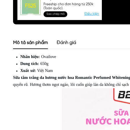
Freeship cho đơn hàng từ 250k
FS25
(Toàn quốc).
Điều kiện
Sao chép mã
Mô tả sản phẩm
Đánh giá
Nhãn hiệu:
Ovailove
Dung tích:
650g
Xuất xứ:
Việt Nam
Sữa tắm trắng da hương nước hoa Romantic Perfumed Whitenin
quyến rũ. Hương thơm ngọt ngào, lôi cuốn giúp làn da không chỉ sạch 