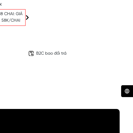
:
18 CHAI: GIÁ
58K/CHAI
B2C bao đổi trả