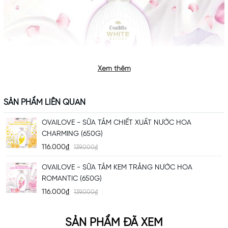
Xem thêm
SẢN PHẨM LIÊN QUAN
OVAILOVE - SỮA TẮM CHIẾT XUẤT NƯỚC HOA
CHARMING (650G)
Thành phần chính
sữa tắm
116.000₫
139.000₫
kem trắng
OVAILOVE - SỮA TẮM KEM TRẮNG NƯỚC HOA
ROMANTIC (650G)
Aqua, Sodium Laureth Sulfate, Cocamidopropyl Betaine:
Làm sạch
116.000₫
139.000₫
dịu nhẹ, loại bỏ bụi bẩn và dầu thừa trên da.
Glycerin, Propylene Glycol:
Dưỡng ẩm sâu, giúp da luôn mềm mại và
SẢN PHẨM ĐÃ XEM