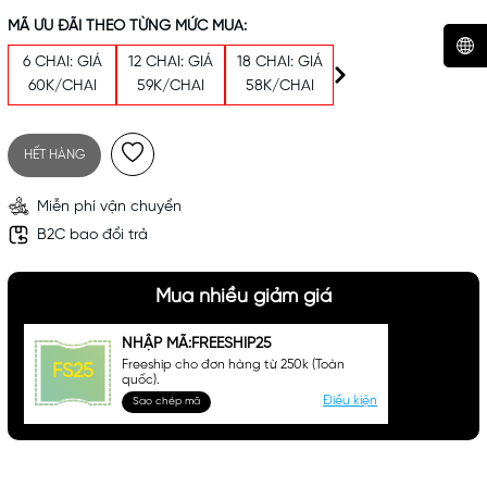
MÃ ƯU ĐÃI THEO TỪNG MỨC MUA:
6 CHAI: GIÁ
12 CHAI: GIÁ
18 CHAI: GIÁ
60K/CHAI
59K/CHAI
58K/CHAI
Mã khuyến mãi:
Điều kiện:
HẾT HÀNG
Miễn phí vận chuyển
B2C bao đổi trả
Mua nhiều giảm giá
NHẬP MÃ:FREESHIP25
Freeship cho đơn hàng từ 250k (Toàn
FS25
quốc).
Điều kiện
Sao chép mã