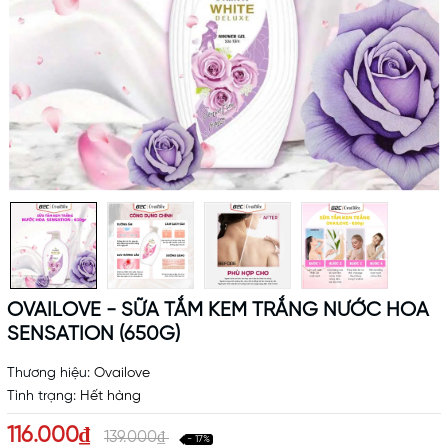
OVAILOVE - SỮA TẮM KEM TRẮNG NƯỚC HOA
SENSATION (650G)
Thương hiệu:
Ovailove
Tình trạng:
Hết hàng
116.000₫
139.000₫
- 17%