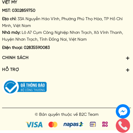
VIỆT MY
MST:
0302859750
Địa chỉ:
33A Nguyễn Háo Vĩnh, Phường Phú Thọ Hòa, TP Hồ Chí
Minh, Việt Nam
Nhà máy:
Lô A7 Cụm Công Nghiệp Nhơn Trạch, Xã Vĩnh Thanh,
Huyện Nhơn Trạch, Tỉnh Đồng Nai, Việt Nam
Điện thoại:
02835590083
CHÍNH SÁCH
HỖ TRỢ
© Bản quyền thuộc về
B2C Team